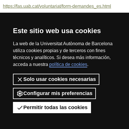
https://fas.uab.cat/voluntariat/form-demandes_es.html
Reconocimiento internacional de la excelencia
Este sitio web usa cookies
HR
La web de la Universitat Autònoma de Barcelona
utiliza cookies propias y de terceros con fines
técnicos y analíticos. Si desea más información,
Excell
acceda a nuestra
política de cookies
.
Inicio
Sobre el web
Accesibilidad web
Aviso Legal
Política de
privacidad
Protección de datos
Solo usar cookies necesarias
La Fundación Autónoma Solidaria tiene como misión el contribuir a la
in
construcción de una universidad más solidaria y más comprometida con
la realidad social, mediante la promoción de la participación voluntaria de
Configurar mis preferencias
la comunidad universitaria como instrumento para la integración de
colectivos en riesgo de exclusión.
Permitir todas las cookies
2026 Universitat Autònoma de Barcelona
Resea