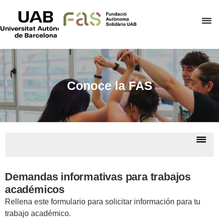
UAB
Universitat
C
Autònoma
de
a
Barcelona
p
d
el
Conoce la FAS
m
d
F
A
De
S
la
Cono
na
la F
Demandas informativas para trabajos
académicos
Rellena este formulario para solicitar información para tu
trabajo académico.