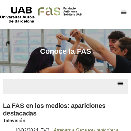
UAB
Universitat
C
Autònoma
de
a
Barcelona
p
d
el
Conoce la FAS
m
d
F
A
De
S
la
Cono
na
la F
La FAS en los medios: apariciones
destacadas
Televisión
10/02/2024. TV3, "
Atrapats a Gaza tot i tenir dret a