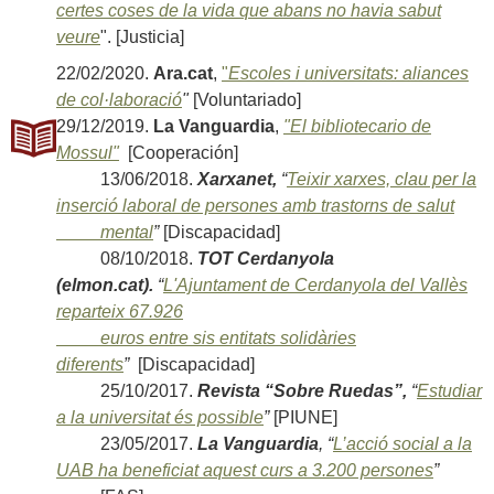
certes coses de la vida que abans no havia sabut
veure
". [Justicia]
22/02/2020.
Ara.cat
,
"
Escoles i universitats: aliances
de col·laboració
"
[Voluntariado]
29/12/2019.
La Vanguardia
,
"El bibliotecario de
Mossul"
[Cooperación]
13/06/2018.
Xarxanet,
“
Teixir xarxes, clau per la
inserció laboral de persones amb trastorns de salut
mental
”
[Discapacidad]
08/10/2018.
TOT Cerdanyola
(elmon.cat).
“
L'Ajuntament de Cerdanyola del Vallès
reparteix 67.926
euros entre sis entitats solidàries
diferents
”
[Discapacidad]
25/10/2017.
Revista “Sobre Ruedas”,
“
Estudiar
a la universitat és possible
”
[PIUNE]
23/05/2017.
La Vanguardia
, “
L’acció social a la
UAB ha beneficiat aquest curs a 3.200 persones
”