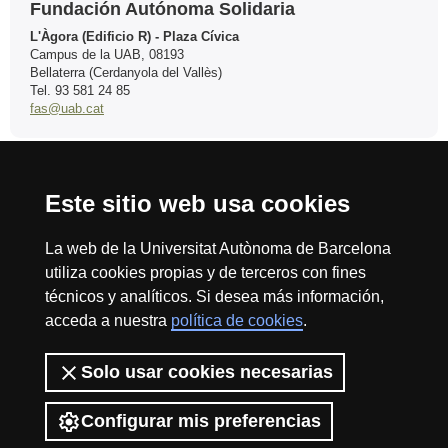
Fundación Autónoma Solidaria
L'Àgora (Edificio R) - Plaza Cívica
Campus de la UAB, 08193
Bellaterra (Cerdanyola del Vallès)
Tel. 93 581 24 85
fas@uab.cat
Este sitio web usa cookies
Reconocimiento internacional de la excelencia
HR
La web de la Universitat Autònoma de Barcelona
utiliza cookies propias y de terceros con fines
técnicos y analíticos. Si desea más información,
acceda a nuestra
política de cookies
.
Excell
Inicio
Sobre el web
Accesibilidad web
Aviso Legal
Política de
Solo usar cookies necesarias
privacidad
Protección de datos
La Fundación Autónoma Solidaria tiene como misión el contribuir a la
in
construcción de una universidad más solidaria y más comprometida con
Configurar mis preferencias
la realidad social, mediante la promoción de la participación voluntaria de