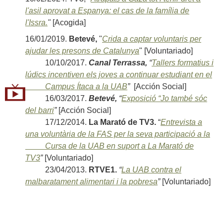
l'asil aprovat a Espanya: el cas de la família de
l'Issra.
"
[Acogida]
16/01/2019.
Betevé,
"
Crida a captar voluntaris per
ajudar les presons de Catalunya
" [Voluntariado]
10/10/2017.
Canal Terrassa,
“
Tallers formatius i
lúdics incentiven els joves a continuar estudiant en el
Campus Ítaca a la UAB
”
[Acción Social]
16/03/2017.
Betevé,
“
Exposició “Jo també sóc
del barri
”
[Acción Social]
17/12/2014.
La Marató de TV3.
“
Entrevista a
una voluntària de la FAS per la seva participació a la
Cursa de la UAB en suport a La Marató de
TV3
”
[Voluntariado]
23/04/2013.
RTVE1.
“
La UAB contra el
malbaratament alimentari i la pobresa
”
[Voluntariado]