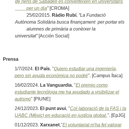
de nens de Sabadell es converteixen en universitaris
per un dia
”
[CROMA]
25/02/2015.
Ràdio Rubí.
“La Fundació
Autònoma Solidària busca finançament per portar els
alumnes de primària a conèixer la
universitat”
[Acción Social]
Prensa
1/7/2024.
El País
, "
Quiero estudiar una ingeniería,
pero sin ayuda económica no podré
"
. [Campus Ítaca]
16/02/2024.
La Vanguardia
, "
El premio como
estudiante tecnóloga me ha ayudado a visibilizar el
autism
o
" [PIUNE]
24/12/2023.
El punt avui
, "
Col·laboració de la FAS i la
UABC (Mèxic) en educació en justícia global.
"
. [EpJG]
01/12/2023.
Xarxanet
,"
El voluntariat m'ha fet valorar