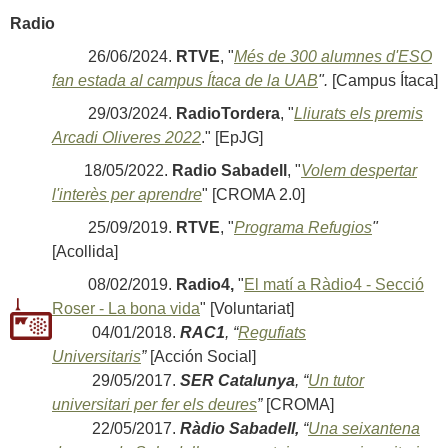
Radio
26/06/2024.
RTVE
, "
Més de 300 alumnes d'ESO
fan estada al campus Ítaca de la UAB
".
[Campus Ítaca]
29/03/2024.
RadioTordera
, "
Lliurats els premis
Arcadi Oliveres 2022
." [EpJG]
18/05/2022.
Radio Sabadell
, "
Volem despertar
l'interès per aprendre
" [CROMA 2.0]
25/09/2019.
RTVE
, "
Programa Refugios
"
[Acollida]
08/02/2019.
Radio4,
"
El matí a Ràdio4 - Secció
Roser - La bona vida
" [Voluntariat]
04/01/2018.
RAC1
, “
Regufiats
Universitaris
”
[Acción Social]
29/05/2017.
SER Catalunya
, “
Un tutor
universitari per fer els deures
”
[CROMA]
22/05/2017.
Ràdio Sabadell,
“
Una seixantena