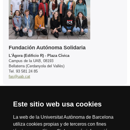
Fundación Autónoma Solidaria
L'Àgora (Edificio R) - Plaza Cívica
Campus de la UAB, 08193
Bellaterra (Cerdanyola del Vallès)
Tel. 93 581 24 85
fas@uab.cat
Este sitio web usa cookies
Reconocimiento internacional de la excelencia
HR
La web de la Universitat Autònoma de Barcelona
utiliza cookies propias y de terceros con fines