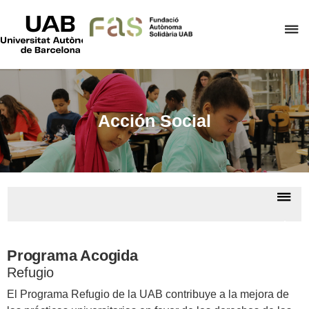
UAB
Universitat
C
Autònoma
de
a
Barcelona
p
d
el
Acción Social
m
d
F
A
De
S
la
Acci
na
Socia
Programa Acogida
Refugio
El Programa Refugio de la UAB contribuye a la mejora de