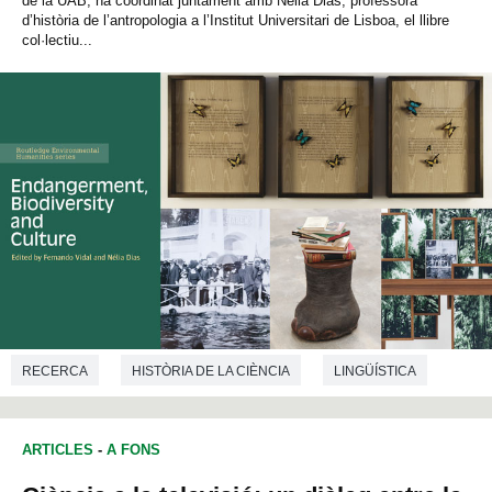
de la UAB, ha coordinat juntament amb Nélia Dias, professora
d’història de l’antropologia a l’Institut Universitari de Lisboa, el llibre
col·lectiu...
RECERCA
HISTÒRIA DE LA CIÈNCIA
LINGÜÍSTICA
FILOSOFIA
CIÈNCIES AMBIENTALS
ANTROPOLOGIA
ARTICLES
-
A FONS