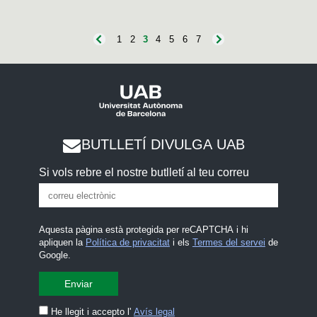
1
2
3
4
5
6
7
BUTLLETÍ DIVULGA UAB
Si vols rebre el nostre butlletí al teu correu
Aquesta pàgina està protegida per reCAPTCHA i hi
apliquen la
Política de privacitat
i els
Termes del servei
de
Google.
He llegit i accepto l'
Avís legal