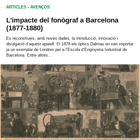
ARTICLES
-
AVENÇOS
L’impacte del fonògraf a Barcelona
(1877-1880)
Es reconstrueix, amb noves dades, la introducció, innovació i
divulgació d’aquest aparell. El 1878 els òptics Dalmau en van importar
ja un exemplar de Londres per a l’Escola d’Enginyeria Industrial de
Barcelona. Entre altres...