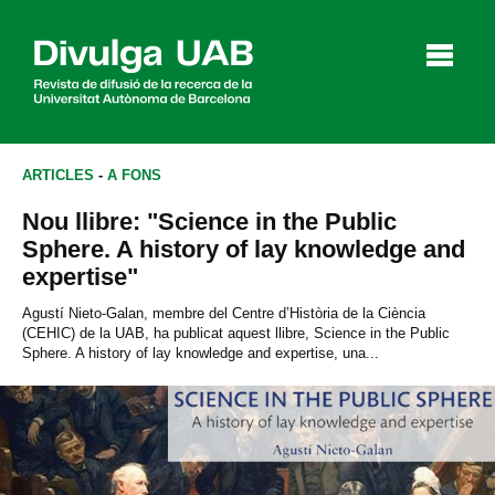
p
a
l
ARTICLES
-
A FONS
Nou llibre: "Science in the Public
Articles
Entrevistes
Vídeos
Sphere. A history of lay knowledge and
expertise"
Agustí Nieto-Galan, membre del Centre d’Història de la Ciència
(CEHIC) de la UAB, ha publicat aquest llibre, Science in the Public
Agenda
Sphere. A history of lay knowledge and expertise, una...
English
Español
CERCAR