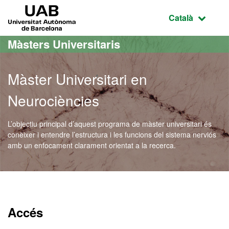
Ves al contingut principal
Ves a la navegació de la pàgina
UAB Universitat Autònoma de Barcelona
Idioma selecci
Català
Màsters Universitaris
Màster Universitari en
Neurociències
L’objectiu principal d’aquest programa de màster universitari és
conèixer i entendre l’estructura i les funcions del sistema nerviós
amb un enfocament clarament orientat a la recerca.
Màster Oficial - Neurocièn
Accés