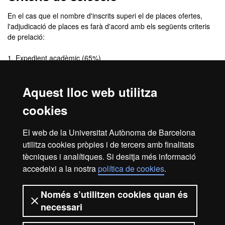
En el cas que el nombre d'inscrits superi el de places ofertes,
l'adjudicació de places es farà d'acord amb els següents criteris
de prelació:
1. Expedient acadèmic (65%)
2. Experiència investigadora (35%) acreditada mitjançant:
a) Articles publicats
Aquest lloc web utilitza
b) Comunicacions a congressos
c) Participació en projectes d'investigació i/o estades en
cookies
laboratoris de recerca
d) Beques de recerca
El web de la Universitat Autònoma de Barcelona
e) Cartes de recomanació de professors i/o
utilitza cookies pròpies i de tercers amb finalitats
investigadors
tècniques i analítiques. Si desitja més informació
accedeixi a la nostra
política de cookies
.
Avís legal
Protecció de dades
Sobre el web
Només s’utilitzen cookies quan és
necessari
Accessibilitat web
Mapa del web UAB