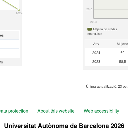
20.0
2024
2023
Mitjana de crèdits
matriculats
rés
Any
Mitjan
2024
60
2023
58,5
ts
Última actualització: 23 oc
ata protection
About this website
Web accessibility
Universitat Autònoma de Barcelona 2026