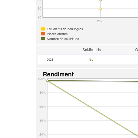
20
10
2023
Estudiants de nou ingrés
Places ofertes
Nombre de sol·licituds
Sol·licituds
O
80
2023
Rendiment
100%
80%
60%
40%
20%