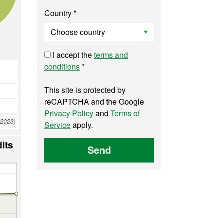
Country *
I accept the
terms and
conditions
*
This site is protected by
reCAPTCHA and the Google
Privacy Policy
and
Terms of
 2023)
Service
apply.
its
Send