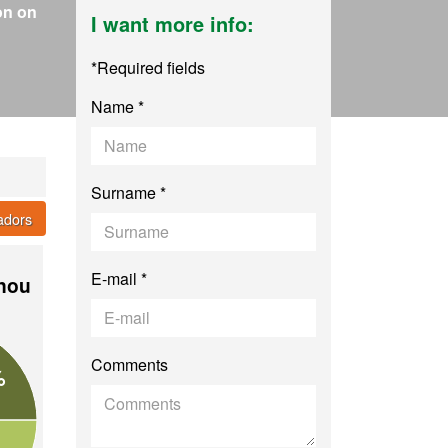
on on
I want more info:
*Required fields
Name *
Surname *
cadors
E-mail *
 nou
Comments
%