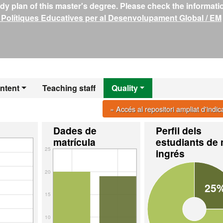
y plan of this master's degree. Please check the informati
olítiques Educatives per al Desenvolupament Global / EM
ntent
Teaching staff
Quality
» Accés al repositori ampliat d'indi
Dades de
Perfil dels
matrícula
estudiants de
25
ingrés
20
25
15
10