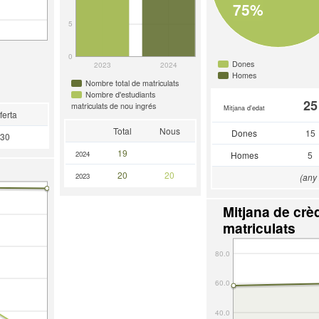
75%
5
0
Dones
2023
2024
Homes
Nombre total de matriculats
Nombre d'estudiants
25
matriculats de nou ingrés
Mitjana d'edat
ferta
Total
Nous
Dones
15
30
19
2024
Homes
5
20
20
2023
(any
Mitjana de crèd
matriculats
80.0
60.0
40.0