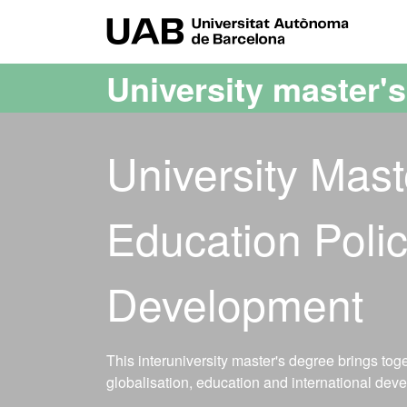
Go to the main content
Go to the website navigation
UAB Uni
University master'
University Mast
Education Polic
Development
This interuniversity master's degree brings toget
globalisation, education and international devel