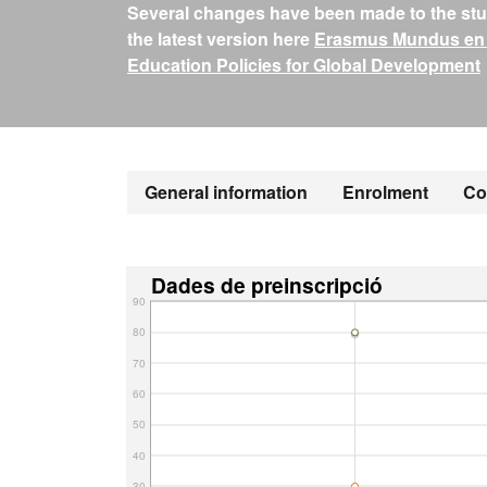
Several changes have been made to the stud
the latest version here
Erasmus Mundus en P
Education Policies for Global Development
General information
Enrolment
Co
Dades de preinscripció
90
80
70
60
50
40
30