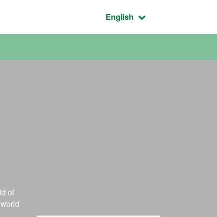
Active language:
English
ld of
 world