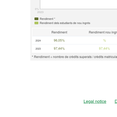
0%
2023
Rendiment *
Rendiment dels estudiants de nou ingrés
Rendiment
Rendiment nou ing
96,05%
%
2024
97,44%
97,44%
2023
* Rendiment = nombre de crèdits superats / crèdits matricula
Legal notice
D