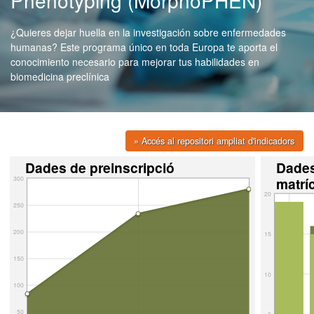
Phenotyping (MorphoPHEN)
¿Quieres dejar huella en la investigación sobre enfermedades
humanas? Este programa único en toda Europa te aporta el
conocimiento necesario para mejorar tus habilidades en
biomedicina preclínica
» Accés al repositori ampliat d'indicadors
Dades de preinscripció
Dade
300
matrí
20
250
200
15
150
10
100
50