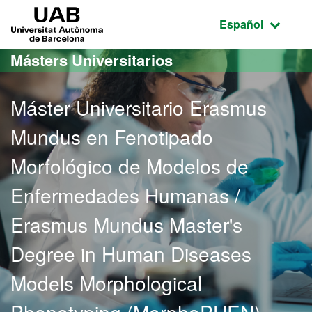
Acceso al contenido principal
Acceso a la navegación de la página
UAB Universitat Autònoma de Barcelona
Idioma seleccio
Español
Másters Universitarios
Máster Universitario Erasmus
Mundus en Fenotipado
Morfológico de Modelos de
Enfermedades Humanas /
Erasmus Mundus Master's
Degree in Human Diseases
Models Morphological