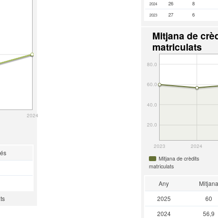
26
8
2024
27
6
2023
Mitjana de crèd
matriculats
80.0
60.0
40.0
2024
20.0
2023
2024
rés
Mitjana de crèdits
matriculats
Any
Mitjan
2025
60
ts
2024
56,9