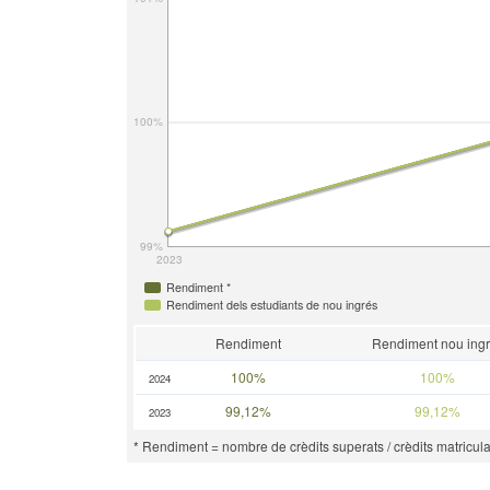
100%
99%
2023
Rendiment *
Rendiment dels estudiants de nou ingrés
Rendiment
Rendiment nou ing
100%
100%
2024
99,12%
99,12%
2023
* Rendiment = nombre de crèdits superats / crèdits matricula