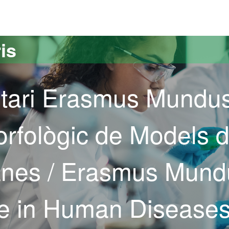
versitat Autònoma de Barcelona
is
itari Erasmus Mundu
orfològic de Models 
anes / Erasmus Mund
ee in Human Disease