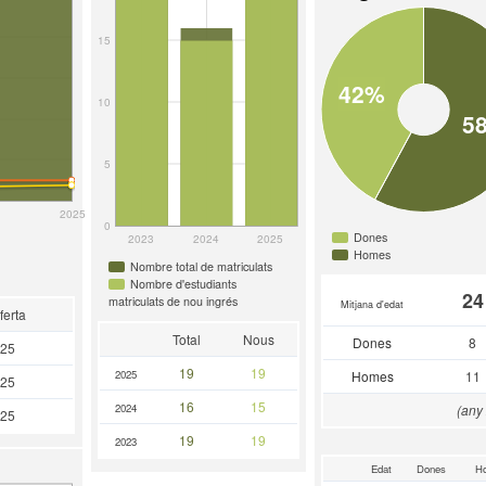
15
42%
10
5
5
2025
0
Dones
2023
2024
2025
Homes
Nombre total de matriculats
Nombre d'estudiants
24
matriculats de nou ingrés
Mitjana d'edat
ferta
Total
Nous
Dones
8
25
19
19
2025
Homes
11
25
16
15
2024
(any
25
19
19
2023
Edat
Dones
H