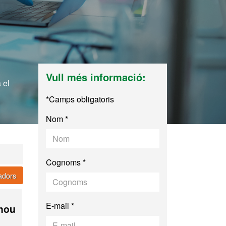
Vull més informació:
 el
*Camps obligatoris
Nom *
Cognoms *
cadors
E-mail *
 nou