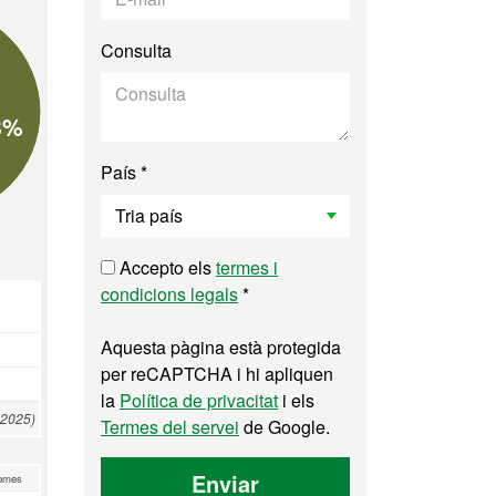
Consulta
8%
País *
Accepto els
termes i
condicions legals
*
Aquesta pàgina està protegida
per reCAPTCHA i hi apliquen
la
Política de privacitat
i els
 2025)
Termes del servei
de Google.
Enviar
omes