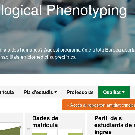
ogical Phenotyping
 malalties humanes? Aquest programa únic a tota Europa aporta
habilitats en biomedicina preclínica
rícula
Pla d'estudis
Professorat
Qualitat
» Accés al repositori ampliat d'indi
Dades de
Perfil dels
matrícula
estudiants de
20
ingrés