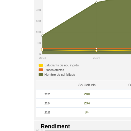
200
150
100
50
0
2023
2024
Estudiants de nou ingrés
Places ofertes
Nombre de sol·licituds
Sol·licituds
O
280
2025
234
2024
84
2023
Rendiment
101%