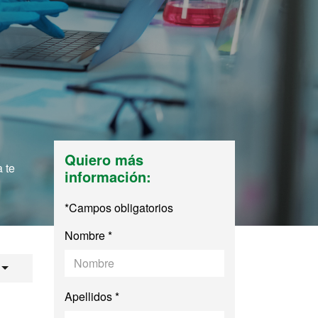
Quiero más
 te
información:
*Campos obligatorios
Nombre *
us en Fenotipado 
Apellidos *