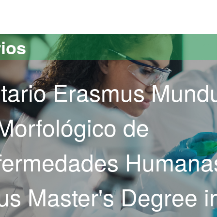
versitat Autònoma de Barcelona
rios
itario Erasmus Mund
Morfológico de
fermedades Humanas
s Master's Degree i