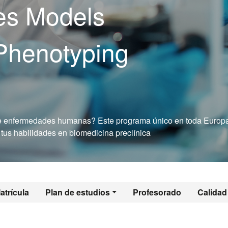
es Models
Phenotyping
bre enfermedades humanas? Este programa único en toda Europa
 tus habilidades en biomedicina preclínica
al - Erasmus Mund
atrícula
Plan de estudios
Profesorado
Calidad