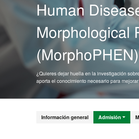
Human Diseas
Morphological 
(MorphoPHEN)
¿Quieres dejar huella en la investigación so
aporta el conocimiento necesario para mejorar
Máster Ofici
Información general
Admisión
M