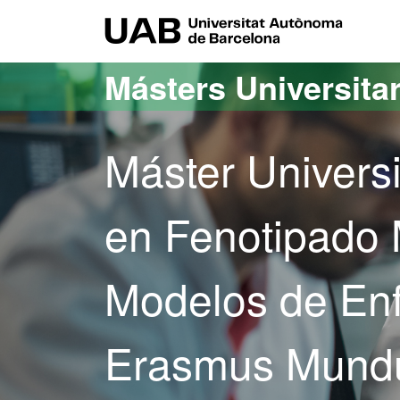
Acceso al contenido principal
Acceso a la navegación de la página
UAB Uni
Másters Universita
Máster Univers
en Fenotipado 
Modelos de En
Erasmus Mundu