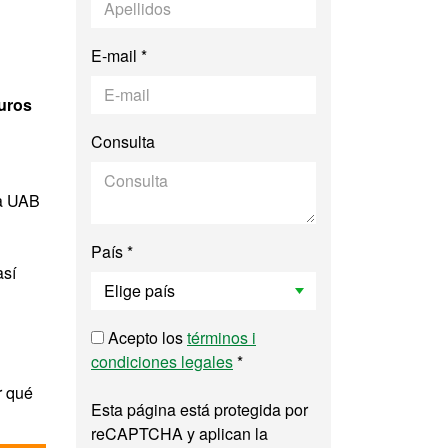
E-mail *
euros
Consulta
la UAB
País *
así
Acepto los
términos i
condiciones legales
*
r qué
Esta página está protegida por
reCAPTCHA y aplican la