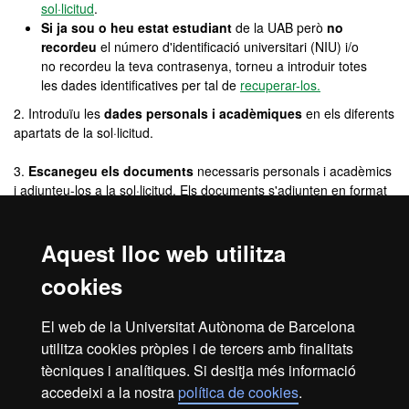
sol·licitud
.
Si ja sou o heu estat estudiant
de la UAB però
no
recordeu
el número d'identificació universitari (NIU) i/o
no recordeu la teva contrasenya, torneu a introduir totes
les dades identificatives per tal de
recuperar-los.
2. Introduïu les
dades personals i acadèmiques
en els diferents
apartats de la sol·licitud.
3.
Escanegeu els documents
necessaris personals i acadèmics
i adjunteu-los a la sol·licitud. Els documents s'adjunten en format
.pdf, .jpg o .doc (màxim 4 MB).
Aquest lloc web utilitza
4.
Aboneu la taxa d'inscripció obligatòria
(30,21 euros no
reemborsables) amb
targeta bancària de crèdit o de dèbit
. (No
cookies
serà necessari en el cas dels màsters Erasmus Mundus i del
màster
de Logística i Gestió de la Cadena de Subministrament /
Logistics and Supply Chain Management)
El web de la Universitat Autònoma de Barcelona
utilitza cookies pròpies i de tercers amb finalitats
5. Si voleu, podeu descarregar-vos el
comprovant
de la
tècniques i analítiques. Si desitja més informació
sol·licitud d'admissió.
accedeixi a la nostra
política de cookies
.