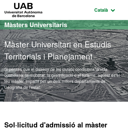
Ves al contingut principal
Ves a la navegació de la pàgina
UAB Universitat Autònoma de Barcelona
Idioma selecci
Català
Màsters Universitaris
Màster Universitari en Estudis
Territorials i Planejament
Si penses que el disseny de les ciutats condiciona la vida
quotidiana, la mobilitat, la gentrificació o el turisme, aquest és el
teu màster, impartit per un dels millors departaments de
Geografia de l’estat.
Màster Oficial - Estudis Te
Sol·licitud d'admissió al màster