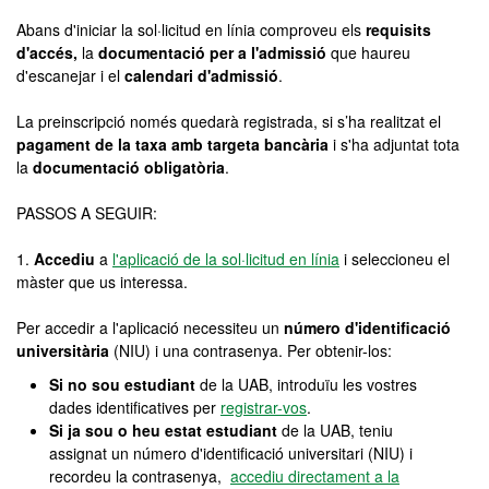
Abans d'iniciar la sol·licitud en línia comproveu els
requisits
d'accés,
la
documentació per a l'admissió
que haureu
d'escanejar i el
calendari d'admissió
.
La preinscripció només quedarà registrada, si s’ha realitzat el
pagament de la taxa amb targeta bancària
i s'ha adjuntat tota
la
documentació obligatòria
.
PASSOS A SEGUIR:
1.
Accediu
a
l'aplicació de la sol·licitud en línia
i seleccioneu el
màster que us interessa.
Per accedir a l'aplicació necessiteu un
número d'identificació
universitària
(NIU) i una contrasenya. Per obtenir-los:
Si no sou estudiant
de la UAB, introduïu les vostres
dades identificatives per
registrar-vos
.
Si ja sou o heu estat estudiant
de la UAB, teniu
assignat un número d'identificació universitari (NIU) i
recordeu la contrasenya,
accediu directament a la