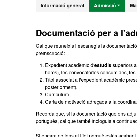
Màster Oficial
Informació general
Admissió
Mat
Documentació per a l'ad
Cal que reuneixis i escanegis la documentació s
preinscripció:
Expedient acadèmic d'
estudis
superiors a
hores), les convocatòries consumides, les q
Títol associat a l'expedient acadèmic presen
posteriorment).
Currículum.
Carta de motivació adreçada a la coordina
Recorda que, si la documentació que ens adjunte
portuguès, cal que també incloguis a continuaci
Si encara no tens el títol perquè estàs acabant l