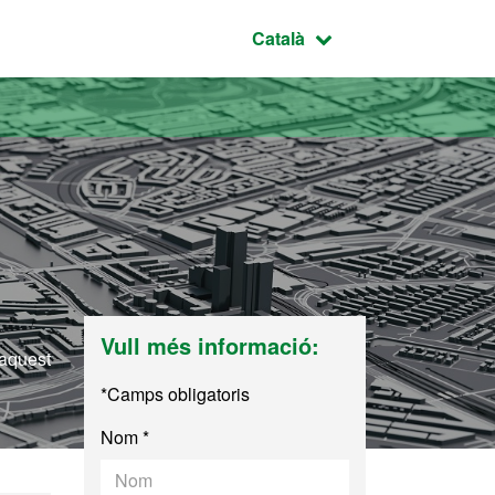
Idioma seleccionat:
Català
Vull més informació:
 aquest
*Camps obligatoris
Nom *