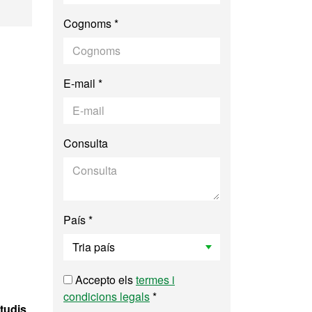
als i Planejament
Cognoms *
E-mail *
Consulta
País *
Accepto els
termes i
condicions legals
*
tudis