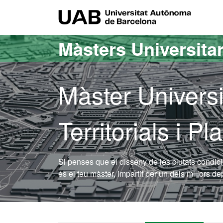
Ves al contingut principal
Ves a la navegació de la pàgina
UAB Uni
Màsters Universitar
Màster Universi
Territorials i P
Si penses que el disseny de les ciutats condicio
és el teu màster, impartit per un dels millors d