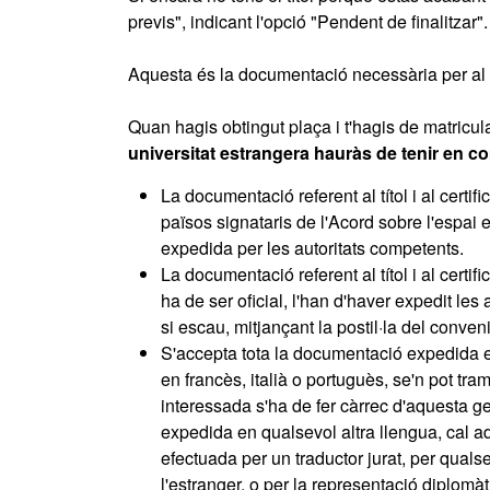
previs", indicant l'opció "Pendent de finalitzar".
Aquesta és la documentació necessària per al 
Quan hagis obtingut plaça i t'hagis de matricula
universitat estrangera hauràs de tenir en c
La documentació referent al títol i al cert
països signataris de l'Acord sobre l'espai 
expedida per les autoritats competents.
La documentació referent al títol i al cert
ha de ser oficial, l'han d'haver expedit les
si escau, mitjançant la postil·la del conve
S'accepta tota la documentació expedida e
en francès, italià o portuguès, se'n pot tr
interessada s'ha de fer càrrec d'aquesta g
expedida en qualsevol altra llengua, cal adj
efectuada per un traductor jurat, per quals
l'estranger, o per la representació diplom