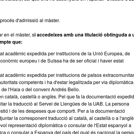
procés d'admissió al màster.
r en el màster, s
i accedeixes amb una titulació obtinguda a 
ompte que:
ificat acadèmic expedida per institucions de la Unió Europea, de
econòmic europeu i de Suïssa ha de ser oficial i haver estat
ificat acadèmic expedida per institucions de països extracomunitar
 autoritats competents i ha d'estar legalitzada per via diplomàtica
ni de l'Haia o del conveni Andrés Bello.
n català, castellà o anglès. Pel que fa la documentació expedi
amitar la traducció al Servei de Llengües de la UAB. La persona
estió i de les despeses que comporti. Per a la documentació
untar la corresponent traducció al català, al castellà o a l'anglè
evol representació diplomàtica o consular de l'Estat espanyol a
àtica o consular a Espanya del país del qual és nacional la pers