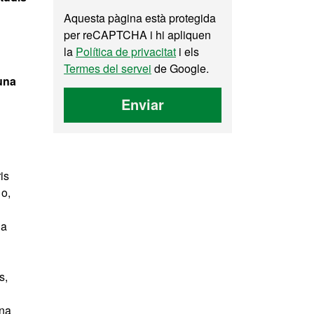
Aquesta pàgina està protegida
per reCAPTCHA i hi apliquen
la
Política de privacitat
i els
Termes del servei
de Google.
una
Enviar
is
 o,
da
s,
ona