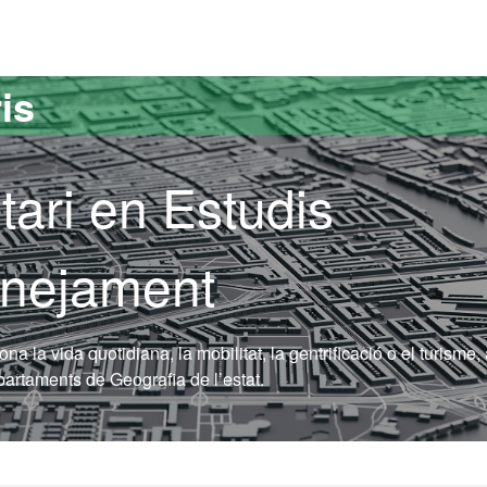
versitat Autònoma de Barcelona
is
tari en Estudis
lanejament
na la vida quotidiana, la mobilitat, la gentrificació o el turisme,
epartaments de Geografia de l’estat.