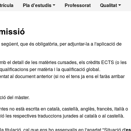
 - Estudis Territori
rícula
Pla d'estudis
Professorat
Qualitat
missió
egüent, que és obligatòria, per adjuntar-la a l'aplicació de
mb el detall de les matèries cursades, els crèdits ECTS (o les
ualificacions per matèria i la qualificació global.
tat al document anterior (si no el tens ja ens el faràs arribar
ció del màster.
s no està escrita en català, castellà, anglès, francès, italià o
ó les respectives traduccions jurades al català o al castellà.
a titulació, cal que ens ho assenyalis en l'apartat "Situació d'
es