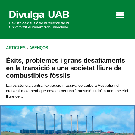
p
a
l
ARTICLES
-
AVENÇOS
Èxits, problemes i grans desafiaments
Articles
Entrevistes
Vídeos
en la transició a una societat lliure de
combustibles fòssils
La resistència contra l'extracció massiva de carbó a Austràlia i el
creixent moviment que advoca per una "transició justa" a una societat
Agenda
lliure de...
English
Español
CERCAR