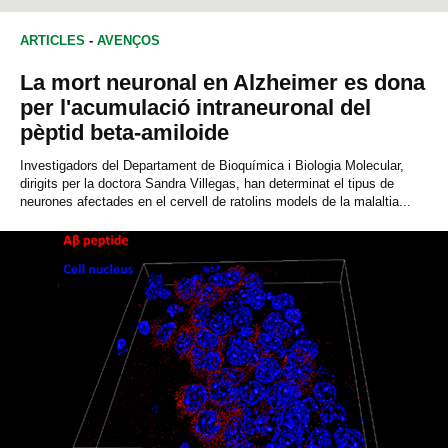
ARTICLES
-
AVENÇOS
La mort neuronal en Alzheimer es dona
per l'acumulació intraneuronal del
pèptid beta-amiloide
Investigadors del Departament de Bioquímica i Biologia Molecular,
dirigits per la doctora Sandra Villegas, han determinat el tipus de
neurones afectades en el cervell de ratolins models de la malaltia...