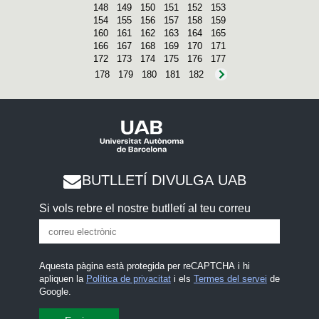
148
149
150
151
152
153
154
155
156
157
158
159
160
161
162
163
164
165
166
167
168
169
170
171
172
173
174
175
176
177
178
179
180
181
182
BUTLLETÍ DIVULGA UAB
Si vols rebre el nostre butlletí al teu correu
Aquesta pàgina està protegida per reCAPTCHA i hi
apliquen la
Política de privacitat
i els
Termes del servei
de
Google.