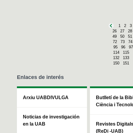
1
2
3
26
27
28
49
50
51
72
73
74
95
96
97
114
115
132
133
150
151
Enlaces de interés
Arxiu UABDIVULGA
Butlletí de la Bi
Ciència i Tecnol
Noticias de investigación
en la UAB
Revistes Digital
(ReDi -UAB)