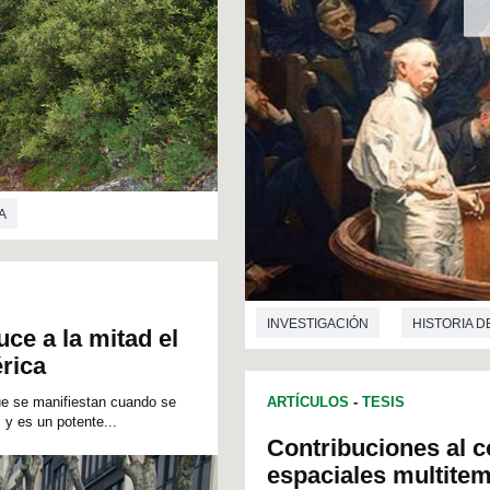
A
INVESTIGACIÓN
HISTORIA D
ce a la mitad el
érica
que se manifiestan cuando se
ARTÍCULOS
-
TESIS
 y es un potente...
Contribuciones al c
espaciales multitem