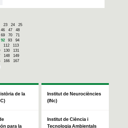
23
24
25
46
47
48
69
70
71
92
93
94
112
113
9
130
131
7
148
149
5
166
167
Història de la
Institut de Neurociències
HC)
(INc)
de
Institut de Ciència i
ión para la
Tecnologia Ambientals