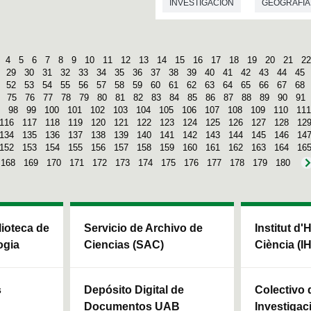
INVESTIGACIÓN
GEOGRAFÍA
4
5
6
7
8
9
10
11
12
13
14
15
16
17
18
19
20
21
22
29
30
31
32
33
34
35
36
37
38
39
40
41
42
43
44
45
52
53
54
55
56
57
58
59
60
61
62
63
64
65
66
67
68
75
76
77
78
79
80
81
82
83
84
85
86
87
88
89
90
91
98
99
100
101
102
103
104
105
106
107
108
109
110
111
116
117
118
119
120
121
122
123
124
125
126
127
128
12
134
135
136
137
138
139
140
141
142
143
144
145
146
14
152
153
154
155
156
157
158
159
160
161
162
163
164
16
168
169
170
171
172
173
174
175
176
177
178
179
180
blioteca de
Servicio de Archivo de
Institut d'
ogia
Ciencias (SAC)
Ciència (I
s
Depósito Digital de
Colectivo 
Documentos UAB
Investigac