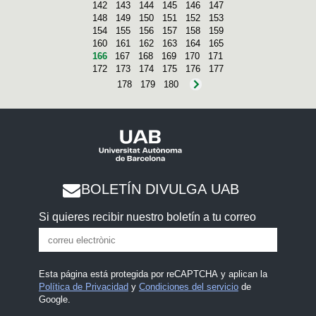
142
143
144
145
146
147
148
149
150
151
152
153
154
155
156
157
158
159
160
161
162
163
164
165
166
167
168
169
170
171
172
173
174
175
176
177
178
179
180
BOLETÍN DIVULGA UAB
Si quieres recibir nuestro boletín a tu correo
Esta página está protegida por reCAPTCHA y aplican la
Política de Privacidad
y
Condiciones del servicio
de
Google.