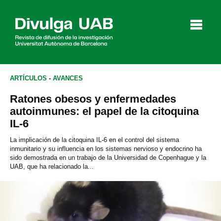
p
a
l
ARTÍCULOS
-
AVANCES
Ratones obesos y enfermedades
Artículos
Entrevistas
Vídeos
autoinmunes: el papel de la citoquina
IL-6
La implicación de la citoquina IL-6 en el control del sistema
inmunitario y su influencia en los sistemas nervioso y endocrino ha
Agenda
sido demostrada en un trabajo de la Universidad de Copenhague y la
UAB, que ha relacionado la...
English
Català
BUSCAR