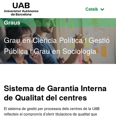
Ves al contingut principal
Ves a la navegació de la pàgina
UAB Universitat Autònoma de Barcelona
Idioma selecci
Català
Graus
Grau en Ciència Política i Gestió
Pública i Grau en Sociologia
Grau en Ciència Política i
Sistema de Garantia Interna
de Qualitat del centres
El sistema de gestió per processos dels centres de la UAB
reflecteix el compromís d’oferir titulacions de qualitat que