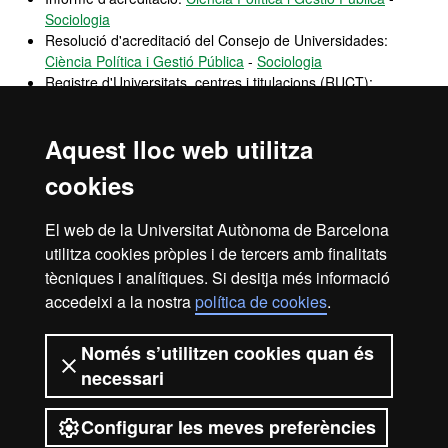
Sociologia
Resolució d'acreditació del Consejo de Universidades:
Ciència Política i Gestió Pública
-
Sociologia
Registre d'Universitats, centres i titulacions (RUCT):
Ciència Política i Gestió Pública
-
Sociologia
Sistema de Garantia Interna de Qualitat de la Facultat
Aquest lloc web utilitza
Conjunt de processos que permeten la gestió i seguiment els
diferents aspectes de les titulacions amb l'objectiu estratègic de
cookies
garantir la millora continua de les mateixes
El web de la Universitat Autònoma de Barcelona
Sistema de Garantia Interna de Qualitat
Pla d'Acció Tutorial PAT
utilitza cookies pròpies i de tercers amb finalitats
Comissió de Qualitat
tècniques i analítiques. Si desitja més informació
accedeixi a la nostra
política de cookies
.
OPINA UAB
Canal
obert de participació que permet fer arribar suggeriments,
queixes i felicitacions sobre el funcionalment de la UAB
Només s’utilitzen cookies quan és
necessari
Configurar les meves preferències
2026 Universitat Autònoma de