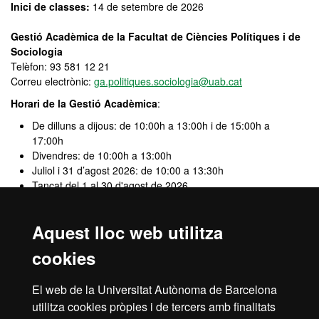
Inici de classes:
14 de setembre de 2026
Gestió Acadèmica de la Facultat de Ciències Polítiques i de
Sociologia
Telèfon: 93 581 12 21
Correu electrònic:
ga.politiques.sociologia@uab.cat
Horari de la Gestió Acadèmica
:
De dilluns a dijous: de 10:00h a 13:00h i de 15:00h a
17:00h
Divendres: de 10:00h a 13:00h
Juliol i 31 d’agost 2026: de 10:00 a 13:30h
Tancat del 1 al 30 d'agost de 2026
Recordeu que cal sol·licitar
cita prèvia
Aquest lloc web utilitza
cookies
El web de la Universitat Autònoma de Barcelona
utilitza cookies pròpies i de tercers amb finalitats