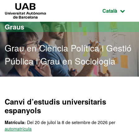
Ves al contingut principal
Ves a la navegació de la pàgina
UAB Universitat Autònoma de Barcelona
Idioma selecci
Català
Graus
Grau en Ciència Política i Gestió
Pública i Grau en Sociologia
Grau en Ciència Política i
Canvi d’estudis universitaris
espanyols
Matrícula:
Del 20 de juliol la 8 de setembre de 2026 per
automatrícula