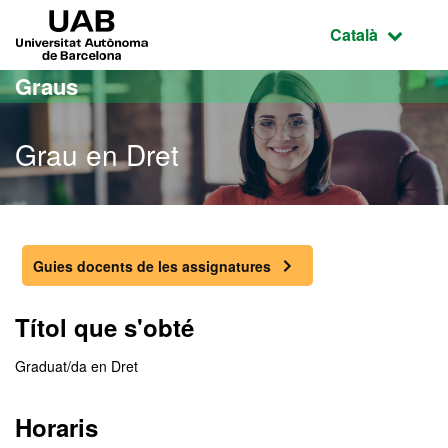
Ves al contingut principal
Ves a la navegació de la pàgina
UAB Universitat Autònoma de Barcelona
Idioma selecci
Català
Graus
Grau en Dret
Grau en Dret
Guies docents de les assignatures
Títol que s'obté
Graduat/da en Dret
Horaris