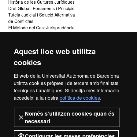
Història de les Cultures Jurídiques
Dret Global: Fonaments i Principis
Tutela Judicial i Solució Alternativa
de Conflictes
El Mètode del Cas: Jurisprudència
Romana
Sociologia del Dret
Dret i Religions
Aquest lloc web utilitza
Pràctiques en Oficines Judicials (3
cr.)
cookies
Simulació Jurídica
El web de la Universitat Autònoma de Barcelona
utilitza cookies pròpies i de tercers amb finalitats
No totes les assignatures optatives s'ofereixen cada curs.
tècniques i analítiques. Si desitja més informació
accedeixi a la nostra
política de cookies
.
Avís legal
Protecció de dades
Sobre el web
Només s’utilitzen cookies quan és
necessari
Accessibilitat web
Mapa del web UAB
Configurar les meves preferències