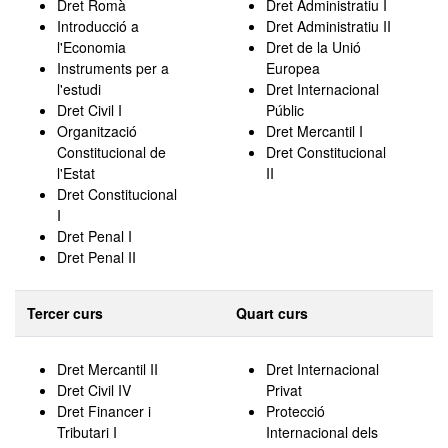
Dret Romà
Dret Administratiu I
Introducció a
Dret Administratiu II
l'Economia
Dret de la Unió
Instruments per a
Europea
l'estudi
Dret Internacional
Dret Civil I
Públic
Organització
Dret Mercantil I
Constitucional de
Dret Constitucional
l'Estat
II
Dret Constitucional
I
Dret Penal I
Dret Penal II
Tercer curs
Quart curs
Dret Mercantil II
Dret Internacional
Dret Civil IV
Privat
Dret Financer i
Protecció
Tributari I
Internacional dels