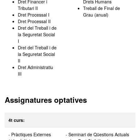
Dret Financer i
Drets Humans
Tributari II
Treball de Final de
Dret Processal I
Grau (anual)
Dret Processal II
Dret del Treball i de
la Seguretat Social
I
Dret del Treball i de
la Seguretat Social
II
Dret Administratiu
III
Assignatures optatives
4t curs:
- Pràctiques Externes
- Seminari de Qüestions Actuals