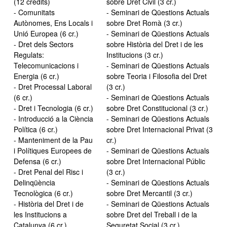
(12 crèdits)
sobre Dret Civil (3 cr.)
- Comunitats
- Seminari de Qüestions Actuals
Autònomes, Ens Locals i
sobre Dret Romà (3 cr.)
Unió Europea (6 cr.)
- Seminari de Qüestions Actuals
- Dret dels Sectors
sobre Història del Dret i de les
Regulats:
Institucions (3 cr.)
Telecomunicacions i
- Seminari de Qüestions Actuals
Energia (6 cr.)
sobre Teoria i Filosofia del Dret
- Dret Processal Laboral
(3 cr.)
(6 cr.)
- Seminari de Qüestions Actuals
- Dret i Tecnologia (6 cr.)
sobre Dret Constitucional (3 cr.)
- Introducció a la Ciència
- Seminari de Qüestions Actuals
Política (6 cr.)
sobre Dret Internacional Privat (3
- Manteniment de la Pau
cr.)
i Polítiques Europees de
- Seminari de Qüestions Actuals
Defensa (6 cr.)
sobre Dret Internacional Públic
- Dret Penal del Risc i
(3 cr.)
Delinqüència
- Seminari de Qüestions Actuals
Tecnològica (6 cr.)
sobre Dret Mercantil (3 cr.)
- Història del Dret i de
- Seminari de Qüestions Actuals
les Institucions a
sobre Dret del Treball i de la
Catalunya (6 cr.)
Seguretat Social (3 cr.)