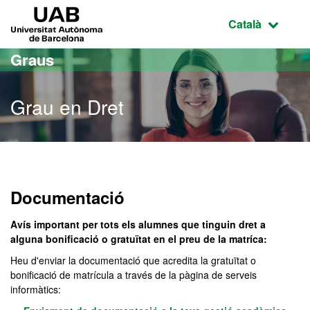
Ves al contingut principal
Ves a la navegació de la pàgina
UAB Universitat Autònoma de Barcelona
Idioma selecci
Català
Graus
Grau en Dret
Grau en Dret
Documentació
Avís important per tots els alumnes que tinguin dret a
alguna bonificació o gratuïtat en el preu de la matríca:
Heu d'enviar la documentació que acredita la gratuïtat o
bonificació de matrícula a través de la pàgina de serveis
informàtics: