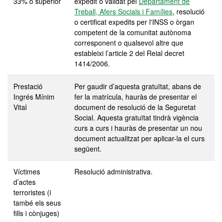
33% o superior
expedit o validat pel
Departament de
Treball, Afers Socials i Famílies
, resolució
o certificat expedits per l'INSS o òrgan
competent de la comunitat autònoma
corresponent o qualsevol altre que
estableixi l’article 2 del Reial decret
1414/2006.
Prestació
Per gaudir d’aquesta gratuïtat, abans de
Ingrés Mínim
fer la matrícula, hauràs de presentar el
Vital
document de resolució de la Seguretat
Social. Aquesta gratuïtat tindrà vigència
curs a curs i hauràs de presentar un nou
document actualitzat per aplicar-la el curs
següent.
Víctimes
Resolució administrativa.
d’actes
terroristes (i
també els seus
fills i cònjuges)