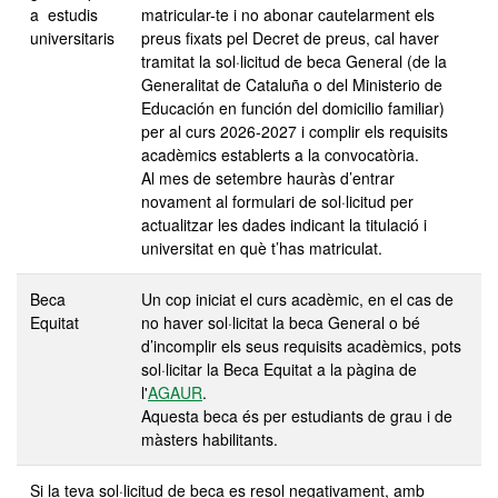
a estudis
matricular-te i no abonar cautelarment els
universitaris
preus fixats pel Decret de preus, cal haver
tramitat la sol·licitud de beca General (de la
Generalitat de Cataluña o del Ministerio de
Educación en función del domicilio familiar)
per al curs 2026-2027 i complir els requisits
acadèmics establerts a la convocatòria.
Al mes de setembre hauràs d’entrar
novament al formulari de sol·licitud per
actualitzar les dades indicant la titulació i
universitat en què t’has matriculat.
Beca
Un cop iniciat el curs acadèmic, en el cas de
Equitat
no haver sol·licitat la beca General o bé
d’incomplir els seus requisits acadèmics, pots
sol·licitar la Beca Equitat a la pàgina de
l'
AGAUR
.
Aquesta beca és per estudiants de grau i de
màsters habilitants.
Si la teva sol·licitud de beca es resol negativament, amb