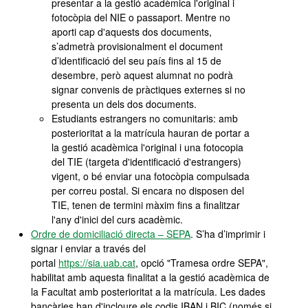
presentar a la gestió acadèmica l'original i
fotocòpia del NIE o passaport. Mentre no
aporti cap d'aquests dos documents,
s’admetrà provisionalment el document
d’identificació del seu país fins al 15 de
desembre, però aquest alumnat no podrà
signar convenis de pràctiques externes si no
presenta un dels dos documents.
Estudiants estrangers no comunitaris: amb
posterioritat a la matrícula hauran de portar a
la gestió acadèmica l'original i una fotocopia
del TIE (targeta d'identificació d'estrangers)
vigent, o bé enviar una fotocòpia compulsada
per correu postal. Si encara no disposen del
TIE, tenen de termini màxim fins a finalitzar
l'any d'inici del curs acadèmic.
Ordre de domiciliació directa – SEPA
. S’ha d’imprimir i
signar i enviar a través del
portal
https://sia.uab.cat
, opció "Tramesa ordre SEPA",
habilitat amb aquesta finalitat a la gestió acadèmica de
la Facultat amb posterioritat a la matrícula. Les dades
bancàries han d'incloure els codis IBAN i BIC (només si