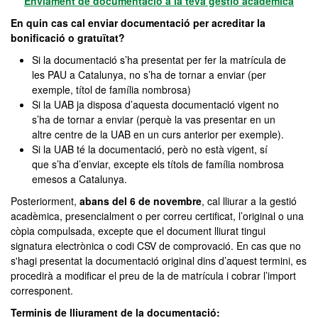
Enviament de documentació a la teva gestió acadèmica
En quin cas cal enviar documentació per acreditar la
bonificació o gratuïtat?
Si la documentació s’ha presentat per fer la matrícula de
les PAU a Catalunya, no s’ha de tornar a enviar (per
exemple, títol de família nombrosa)
Si la UAB ja disposa d’aquesta documentació vigent no
s’ha de tornar a enviar (perquè la vas presentar en un
altre centre de la UAB en un curs anterior per exemple).
Si la UAB té la documentació, però no està vigent, sí
que s’ha d’enviar, excepte els títols de família nombrosa
emesos a Catalunya.
Posteriorment,
abans del 6 de novembre
, cal lliurar a la gestió
acadèmica, presencialment o per correu certificat, l’original o una
còpia compulsada, excepte que el document lliurat tingui
signatura electrònica o codi CSV de comprovació. En cas que no
s'hagi presentat la documentació original dins d’aquest termini, es
procedirà a modificar el preu de la de matrícula i cobrar l’import
corresponent.
Terminis de lliurament de la documentació: