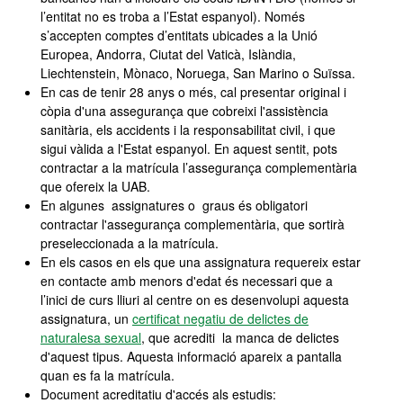
l’entitat no es troba a l’Estat espanyol). Només
s’accepten comptes d’entitats ubicades a la Unió
Europea, Andorra, Ciutat del Vaticà, Islàndia,
Liechtenstein, Mònaco, Noruega, San Marino o Suïssa.
En cas de tenir 28 anys o més, cal presentar original i
còpia d'una assegurança que cobreixi l'assistència
sanitària, els accidents i la responsabilitat civil, i que
sigui vàlida a l'Estat espanyol. En aquest sentit, pots
contractar a la matrícula l’assegurança complementària
que ofereix la UAB.
En algunes assignatures o graus és obligatori
contractar l'assegurança complementària, que sortirà
preseleccionada a la matrícula.
En els casos en els que una assignatura requereix estar
en contacte amb menors d'edat és necessari que a
l’inici de curs lliuri al centre on es desenvolupi aquesta
assignatura, un
certificat negatiu de delictes de
naturalesa sexual
, que acrediti la manca de delictes
d'aquest tipus. Aquesta informació apareix a pantalla
quan es fa la matrícula.
Document acreditatiu d'accés als estudis: