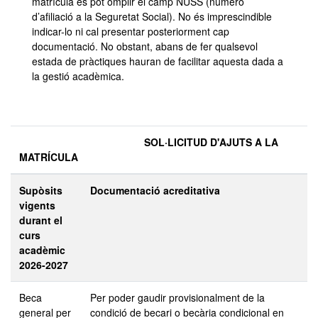
matrícula es pot omplir el camp NUSS (número
d’afiliació a la Seguretat Social). No és imprescindible
indicar-lo ni cal presentar posteriorment cap
documentació. No obstant, abans de fer qualsevol
estada de pràctiques hauran de facilitar aquesta dada a
la gestió acadèmica.
SOL·LICITUD D'AJUTS A LA
MATRÍCULA
Supòsits
Documentació acreditativa
vigents
durant el
curs
acadèmic
2026-2027
Beca
Per poder gaudir provisionalment de la
general per
condició de becari o becària condicional en