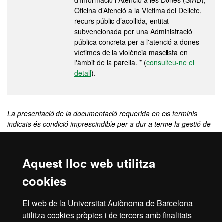
d’Informació i Atenció a les Dones (SIAD),
Oficina d’Atenció a la Víctima del Delicte,
recurs públic d’acollida, entitat
subvencionada per una Administració
pública concreta per a l'atenció a dones
víctimes de la violència masclista en
l'àmbit de la parella. * (
consulteu-ne el
detall
).
La presentació de la documentació requerida en els terminis
indicats és condició imprescindible per a dur a terme la gestió de
l'expedient acadèmic, per a formalitzar una nova matrícula o
modificar la matrícula i/o per a sol·licitar qualsevol servei
acadèmic (certificats, títols, trasllats d'expedient, etc.).
Aquest lloc web utilitza
(*) Informació provinent de l’acord de criteris per determinar la
cookies
condició de víctima de violència masclista en l’àmbit de la parella
als efectes d’exempció de preus i taxes universitaris aprovada pel
El web de la Universitat Autònoma de Barcelona
Consell Interuniversitari de Catalunya, on s’estableix la vigència
utilitza cookies pròpies i de tercers amb finalitats
d’aquests documents amb aquests efectes.