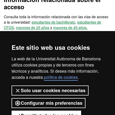
acceso
Consulta toda la información relacionada con las vías de acceso
a la universidad:
estudiantes de bachillerato
,
estudiantes de
CFGS
,
mayores de 25 años
y
mayores de 45 años.
También encontrarás información de otras vías de acceso
(
acreditación de experiencia laboral
,
cambio de estudios
Este sitio web usa cookies
universitarios españoles
,
cambio de estudios universitarios
extranjeros
), o vías de acceso para estudiantes internacionales
La web de la Universitat Autònoma de Barcelona
no titulados (
estudiantes internacionales: bachillerato UE
,
utiliza cookies propias y de terceros con fines
estudiantes internacionales: bachillerato no UE
) y para alumnos
titulados (
técnicos y analíticos. Si desea más información,
reincorporaciones
,
universitarios UE
,
universitarios no
UE
y
titulados universitarios
).
acceda a nuestra
política de cookies
.
Solo usar cookies necesarias
Configurar mis preferencias
2026 Universitat Autònoma de
Barcelona