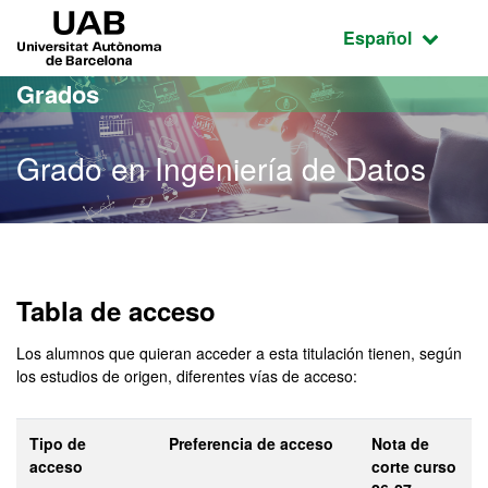
Acceso al contenido principal
Acceso a la navegación de la página
UAB Universitat Autònoma de Barcelona
Idioma seleccio
Español
Grados
Grado en Ingeniería de Datos
Grado en Ingeniería de Da
Tabla de acceso
Los alumnos que quieran acceder a esta titulación tienen, según
los estudios de origen, diferentes vías de acceso:
Tipo de
Preferencia de acceso
Nota de
acceso
corte curso