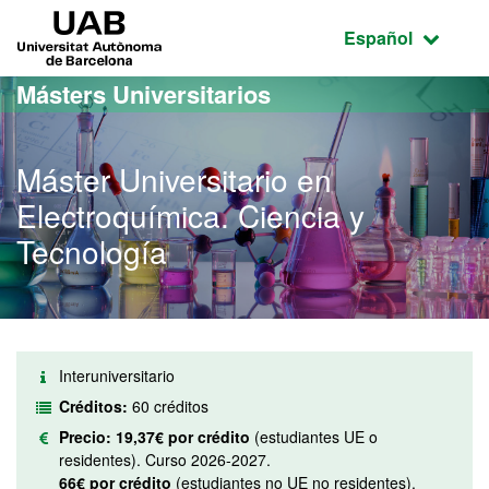
Acceso al contenido principal
Acceso a la navegación de la página
UAB Universitat Autònoma de Barcelona
Idioma seleccio
Español
Másters Universitarios
Máster Universitario en
Electroquímica. Ciencia y
Tecnología
Interuniversitario
Créditos:
60 créditos
Precio:
19,37€ por crédito
(estudiantes UE o
residentes). Curso 2026-2027.
66€ por crédito
(estudiantes no UE no residentes).