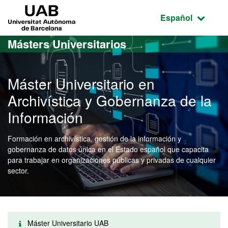
Acceso al contenido principal
Acceso a la navegación de la página
UAB Universitat Autònoma de Barcelona
Idioma seleccio
Español
Másters Universitarios
Máster Universitario en
Archivística y Gobernanza de la
Información
Formación en archivística, gestión de la información y
gobernanza de datos única en el Estado español que capacita
para trabajar en organizaciones públicas y privadas de cualquier
sector.
Máster Universitario UAB