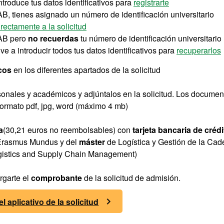
troduce tus datos identificativos para
registrarte
B, tienes asignado un número de identificación universitario
irectamente a la solicitud
AB pero
no recuerdas
tu número de identificación universitario
e a introducir todos tus datos identificativos para
recuperarlos
cos
en los diferentes apartados de la solicitud
onales y académicos y adjúntalos en la solicitud. Los documen
formato pdf, jpg, word (máximo 4 mb)
a
(30,21 euros no reembolsables) con
tarjeta bancaria de crédi
Erasmus Mundus y del
máster
de Logística y Gestión de la Ca
ogistics and Supply Chain Management)
rgarte el
comprobante
de la solicitud de admisión.
el aplicativo de la solicitud