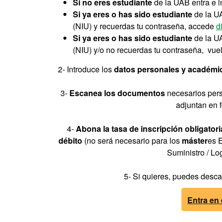
Si no eres estudiante
de la UAB entra e in
Si ya eres o has sido estudiante
de la UA
(NIU) y recuerdas tu contraseña, accede
d
Si ya eres o has sido estudiante
de la U
(NIU) y/o no recuerdas tu contraseña, vuelv
2- Introduce los
datos personales y académi
3-
Escanea los documentos
necesarios pers
adjuntan en 
4-
Abona la tasa de inscripción obligatori
débito
(no será necesario para los
máster
es 
Suministro / L
5- Si quieres, puedes desca
Entra en 