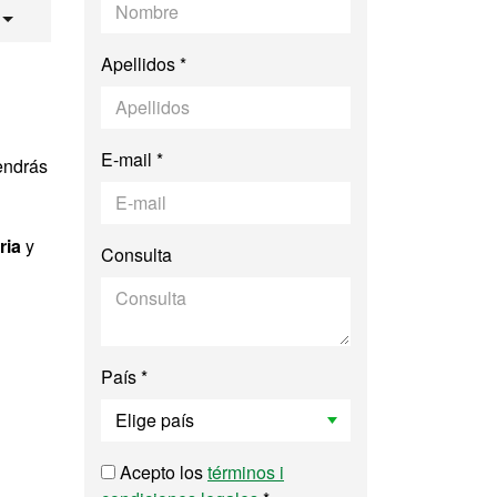
Gobernanza de la In
Apellidos *
E-mail *
endrás
ria
y
Consulta
País *
Acepto los
términos i