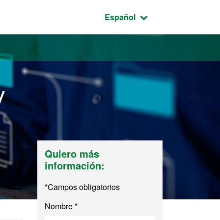
Idioma seleccionado:
Español
y
Quiero más
información:
*Campos obligatorios
Nombre *