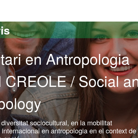
versitat Autònoma de Barcelona
is
tari en Antropologia
al CREOLE / Social a
opology
iversitat sociocultural, en la mobilitat
ó internacional en antropologia en el context de 