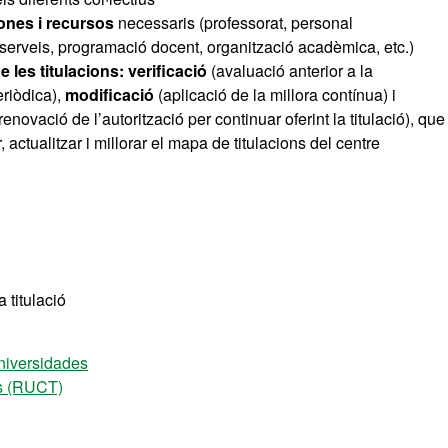
ones i recursos
necessaris (professorat, personal
 i serveis, programació docent, organització acadèmica, etc.)
e les titulacions: verificació
(avaluació anterior a la
eriòdica),
modificació
(aplicació de la millora contínua) i
enovació de l’autorització per continuar oferint la titulació), que
actualitzar i millorar el mapa de titulacions del centre
 titulació
niversidades
ons (RUCT)