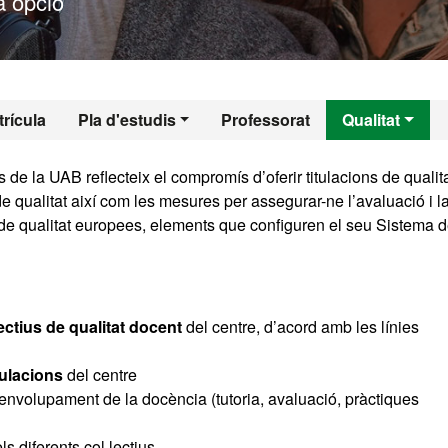
 opció
l - Antropologia So
rícula
Pla d'estudis
Professorat
Qualitat
 de la UAB reflecteix el compromís d’oferir titulacions de qualit
e qualitat així com les mesures per assegurar-ne l’avaluació i l
 de qualitat europees, elements que configuren el seu Sistema 
jectius de qualitat docent
del centre, d’acord amb les línies
tulacions
del centre
envolupament de la docència (tutoria, avaluació, pràctiques
ls diferents col·lectius