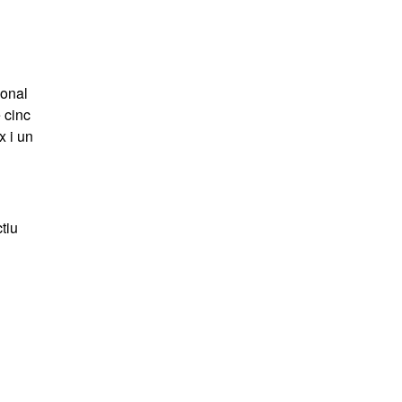
ional
e cinc
x i un
tiu