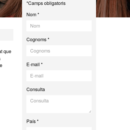
*Camps obligatoris
Nom *
cial i Cultural CR
Cognoms *
at que
a
E-mail *
de
Consulta
País *