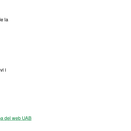
de la
vi i
a del web UAB