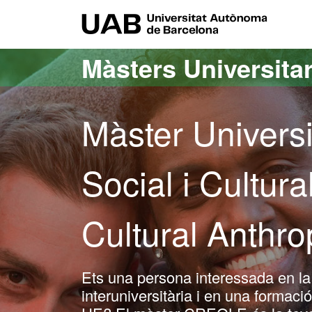
Ves al contingut principal
Ves a la navegació de la pàgina
UAB Uni
Màsters Universitar
Màster Universi
Social i Cultur
Cultural Anthr
Ets una persona interessada en la d
interuniversitària i en una formaci