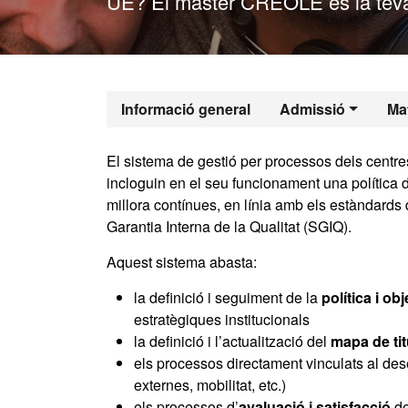
UE? El màster CREOLE és la teva
Màster Oficia
Informació general
Admissió
Mat
El sistema de gestió per processos dels centres
incloguin en el seu funcionament una política d
millora contínues, en línia amb els estàndards
Garantia Interna de la Qualitat (SGIQ).
Aquest sistema abasta:
la definició i seguiment de la
política i ob
estratègiques institucionals
la definició i l’actualització del
mapa de ti
els processos directament vinculats al des
externes, mobilitat, etc.)
els processos d’
avaluació i satisfacció
de