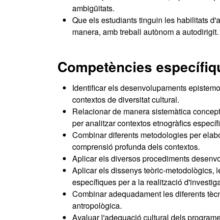
ambigüitats.
Que els estudiants tinguin les habilitats d
manera, amb treball autònom a autodirigit.
Competències específiq
Identificar els desenvolupaments epistemol
contextos de diversitat cultural.
Relacionar de manera sistemàtica conceptes
per analitzar contextos etnogràfics específi
Combinar diferents metodologies per elabor
comprensió profunda dels contextos.
Aplicar els diversos procediments desenvol
Aplicar els dissenys teòric-metodològics, le
específiques per a la realització d'investi
Combinar adequadament les diferents tècni
antropològica.
Avaluar l'adequació cultural dels programe