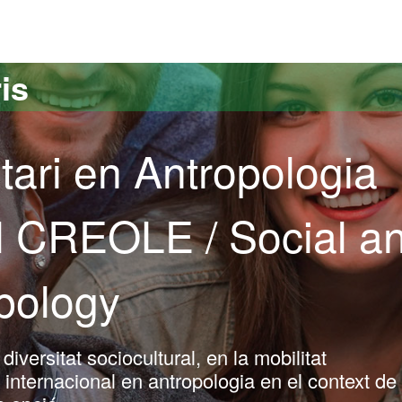
versitat Autònoma de Barcelona
is
tari en Antropologia
al CREOLE / Social a
opology
iversitat sociocultural, en la mobilitat
ó internacional en antropologia en el context de 