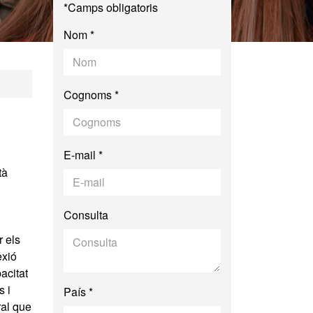
*Camps obligatoris
Nom *
cial i Cultural CR
Cognoms *
E-mail *
tà
Consulta
r els
exió
acitat
s i
País *
ral que