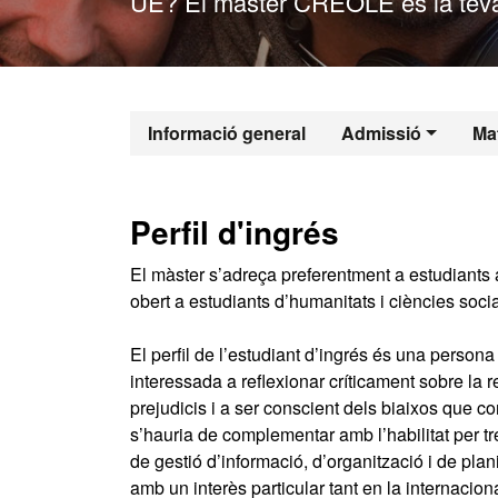
UE? El màster CREOLE és la teva
Màster Oficia
Informació general
Admissió
Mat
Perfil d'ingrés
El màster s’adreça preferentment a estudiants 
obert a estudiants d’humanitats i ciències socia
El perfil de l’estudiant d’ingrés és una perso
interessada a reflexionar críticament sobre la rea
prejudicis i a ser conscient dels biaixos que com
s’hauria de complementar amb l’habilitat per tre
de gestió d’informació, d’organització i de plani
amb un interès particular tant en la internacio