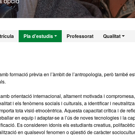
 opció
l - Antropologia So
rícula
Pla d'estudis
Professorat
Qualitat
amb formació prèvia en l’àmbit de l’antropologia, però també es
ls.
na amb orientació internacional, altament motivada i compromesa,
litat i els fenòmens socials i culturals, a identificar i neutralitza
porta tota visió etnocèntrica. Aquesta capacitat crítica i de refl
ballar en equip i adaptar-se a l’ús de noves tecnologies i la cap
ficació. Es consideren idonis els estudiants creatius, polifacètic
nalització en qualsevol fenomen o qüestió de caràcter sociocultu