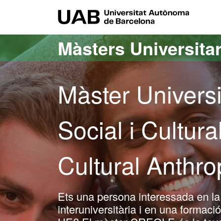
Ves al contingut principal
Ves a la navegació de la pàgina
UAB Uni
Màsters Universitar
Màster Universi
Social i Cultur
Cultural Anthr
Ets una persona interessada en la d
interuniversitària i en una formaci