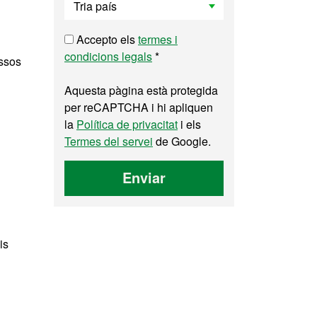
Accepto els
termes i
condicions legals
*
essos
Aquesta pàgina està protegida
per reCAPTCHA i hi apliquen
la
Política de privacitat
i els
Termes del servei
de Google.
Enviar
is