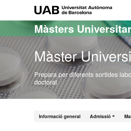
Ves al contingut principal
Ves a la navegació de la pàgina
UAB Uni
Màsters Universitar
Màster Universi
Prepara per diferents sortides labo
doctorat
Màster Oficia
Informació general
Admissió
Mat