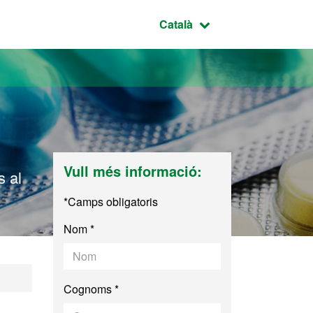
Idioma seleccionat:
Català
Vull més informació:
s al
*Camps obligatoris
Nom *
Cognoms *