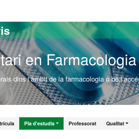
versitat Autònoma de Barcelona
is
tari en Farmacologia
rals dins l’àmbit de la farmacologia o bé l’accé
l - Farmacologia
rícula
Pla d'estudis
Professorat
Qualitat