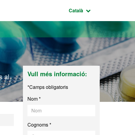
Idioma seleccionat:
Català
Vull més informació:
s al
*Camps obligatoris
Nom *
Cognoms *