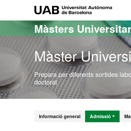
Ves al contingut principal
Ves a la navegació de la pàgina
UAB Uni
Màsters Universitar
Màster Universi
Prepara per diferents sortides labo
doctorat
Màster Oficia
Informació general
Admissió
Mat