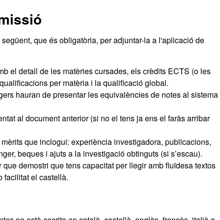
missió
egüent, que és obligatòria, per adjuntar-la a l'aplicació de
 el detall de les matèries cursades, els crèdits ECTS (o les
ualificacions per matèria i la qualificació global.
ers hauran de presentar les equivalències de notes al sistema
tat al document anterior (si no el tens ja ens el faràs arribar
 mèrits que inclogui: experiència investigadora, publicacions,
ger, beques i ajuts a la investigació obtinguts (si s’escau).
r que demostri que tens capacitat per llegir amb fluïdesa textos
acilitat el castellà.
s no està escrita en català, castellà, anglès, francès, italià o