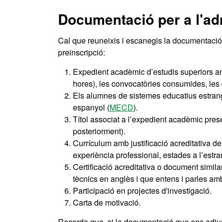
Documentació per a l'ad
Cal que reuneixis i escanegis la documentació s
preinscripció:
Expedient acadèmic d’estudis superiors amb
hores), les convocatòries consumides, les q
Els alumnes de sistemes educatius estrang
espanyol (
MECD
).
Títol associat a l’expedient acadèmic presen
posteriorment).
Currículum amb justificació acreditativa de
experiència professional, estades a l’estran
Certificació acreditativa o document simila
tècnics en anglès i que entens i parles amb f
Participació en projectes d'investigació.
Carta de motivació.
Recorda que, si la documentació que ens adjunte