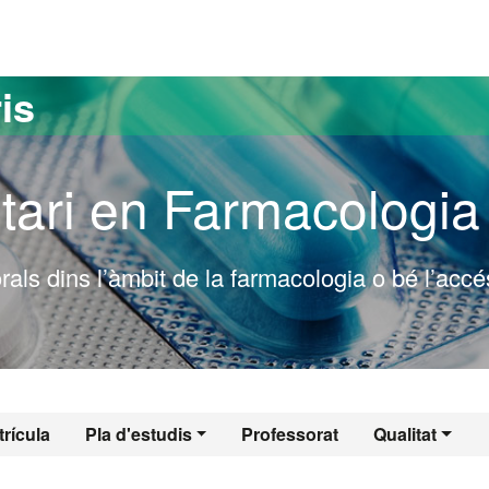
versitat Autònoma de Barcelona
is
tari en Farmacologia
rals dins l’àmbit de la farmacologia o bé l’accé
l - Farmacologia
rícula
Pla d'estudis
Professorat
Qualitat