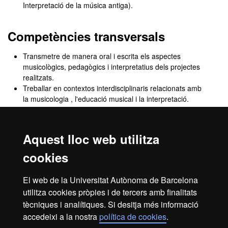
Interpretació de la música antiga).
Competències transversals
Transmetre de manera oral i escrita els aspectes
musicològics, pedagògics i interpretatius dels projectes
realitzats.
Treballar en contextos interdisciplinaris relacionats amb
la musicologia , l'educació musical i la interpretació.
Demostrar habilitats d'autoaprenentatge en l'àmbit
d'estudi de la musicologia , l'educació musical i la
interpretació.
Aquest lloc web utilitza
Aplicar la capacitat crítica en projectes d'investigació
musicològica i en projectes interpretatius.
cookies
Plantejar propostes innovadores en projectes
d'investigació musicològica i en projectes interpretatius.
El web de la Universitat Autònoma de Barcelona
Desenvolupar la capacitat d'avaluar les desigualtats per
utilitza cookies pròpies i de tercers amb finalitats
motius de sexe i gènere per al disseny de solucions.
tècniques i analítiques. Si desitja més informació
accedeixi a la nostra
política de cookies
.