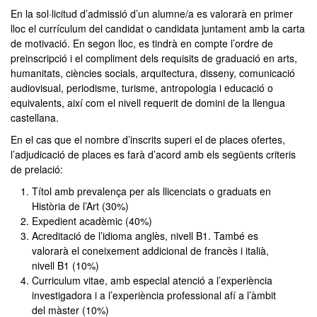
En la sol·licitud d’admissió d’un alumne/a es valorarà en primer
lloc el currículum del candidat o candidata juntament amb la carta
de motivació. En segon lloc, es tindrà en compte l’ordre de
preinscripció i el compliment dels requisits de graduació en arts,
humanitats, ciències socials, arquitectura, disseny, comunicació
audiovisual, periodisme, turisme, antropologia i educació o
equivalents, així com el nivell requerit de domini de la llengua
castellana.
En el cas que el nombre d’inscrits superi el de places ofertes,
l’adjudicació de places es farà d’acord amb els següents criteris
de prelació:
Títol amb prevalença per als llicenciats o graduats en
Història de l’Art (30%)
Expedient acadèmic (40%)
Acreditació de l’idioma anglès, nivell B1. També es
valorarà el coneixement addicional de francès i italià,
nivell B1 (10%)
Curriculum vitae, amb especial atenció a l’experiència
investigadora i a l’experiència professional afí a l’àmbit
del màster (10%)