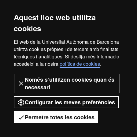
100560 Art Romànic - 6 crèdits
100561 Art Gòtic - 6 crèdits
Aquest lloc web utilitza
100545 Art Renaixentista (segle XVI) - 6 crèdits
100548 Art Barroc - 6 crèdits
cookies
100551 Art del Segle XIX - 6 crèdits
100550 Art del Segle XX - 6 crèdits
El web de la Universitat Autònoma de Barcelona
100558 Crítica d'Art - 6 crèdits
utilitza cookies pròpies i de tercers amb finalitats
100559 Art i Pensament - 6 crèdits
tècniques i analítiques. Si desitja més informació
accedeixi a la nostra
política de cookies
.
Avís legal
Protecció de dades
Sobre el web
Només s’utilitzen cookies quan és
necessari
Accessibilitat web
Mapa del web UAB
Configurar les meves preferències
2026 Universitat Autònoma de
Barcelona
Permetre totes les cookies
Tens dubtes?
Desplegar el menú mòbil