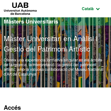
Ves al contingut principal
Ves a la navegació de la pàgina
UAB Universitat Autònoma de Barcelona
Idioma selecci
Català
Màsters Universitaris
Màster Universitari en Anàlisi i
Gestió del Patrimoni Artístic
Ofereix una experiència formativa singular en els àmbits
de la recerca, la interpretació i la gestió del patrimoni
artístic, amb la valuosa col·laboració del Museu Nacional
d’Art de Catalunya
Màster Oficial - Anàlisi i 
Accés