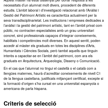
Aquest màster ha estat dissenyat per donar resposta a les
necessitats d’un alumnat molt divers, procedent de diferents
estudis. L’àmbit laboral i d’investigació relacionat amb l’Anàlisi i
Gestió del Patrimoni Artístic es caracteritza actualment per la
seva transdisciplinarietat. Les institucions i empreses dedicades a
l’anàlisi i la gestió del patrimoni artístic, tant en l’àmbit privat com
públic, no contracten especialistes amb un grau universitari
concret, sinó professionals capaços d’integrar coneixements,
habilitats i competències molt diverses. En aquest sentit, poden
accedir al màster els graduats en totes les disciplines d’Arts,
Humanitats i Ciències Socials, però també aquells que tinguin
interès a capacitar-se en l’àmbit del patrimoni, com ara els
graduats en Arquitectura, Arqueologia, Disseny o Comunicació.
En el cas que l’alumnat no tingui el castellà o el català com a
llengües maternes, haurà d’acreditar coneixements de nivell C1
de la llengua castellana, justificats mitjançant certificat, excepte si
la formació d’origen s’ha cursat en una universitat espanyola o
americana de parla hispana.
Criteris de selecció