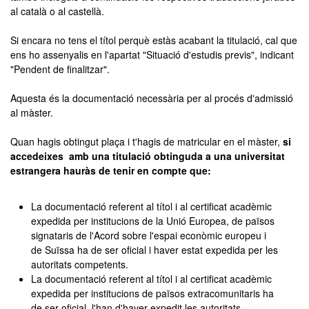
al català o al castellà.
Si encara no tens el títol perquè estàs acabant la titulació, cal que
ens ho assenyalis en l'apartat "Situació d'estudis previs", indicant
"Pendent de finalitzar".
Aquesta és la documentació necessària per al procés d'admissió
al màster.
Quan hagis obtingut plaça i t'hagis de matricular en el màster,
si
accedeixes amb una titulació obtinguda a una universitat
estrangera hauràs de tenir en compte que:
La documentació referent al títol i al certificat acadèmic
expedida per institucions de la Unió Europea, de països
signataris de l'Acord sobre l'espai econòmic europeu i
de Suïssa ha de ser oficial i haver estat expedida per les
autoritats competents.
La documentació referent al títol i al certificat acadèmic
expedida per institucions de països extracomunitaris ha
de ser oficial, l'han d'haver expedit les autoritats