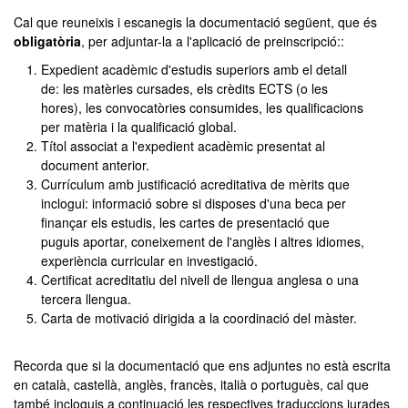
Cal que reuneixis i escanegis la documentació següent, que és
obligatòria
, per adjuntar-la a l'aplicació de preinscripció:
:
Expedient acadèmic d'estudis superiors amb el detall
de: les matèries cursades, els crèdits ECTS (o les
hores), les convocatòries consumides, les qualificacions
per matèria i la qualificació global.
Títol associat a l'expedient acadèmic presentat al
document anterior.
Currículum amb justificació acreditativa de mèrits que
inclogui: informació sobre si disposes d'una beca per
finançar els estudis, les cartes de presentació que
puguis aportar, coneixement de l'anglès i altres idiomes,
experiència curricular en investigació.
Certificat acreditatiu del nivell de llengua anglesa o una
tercera llengua.
Carta de motivació dirigida a la coordinació del màster.
Recorda que si la documentació que ens adjuntes no està escrita
en català, castellà, anglès, francès, italià o portuguès, cal que
també incloguis a continuació les respectives traduccions jurades