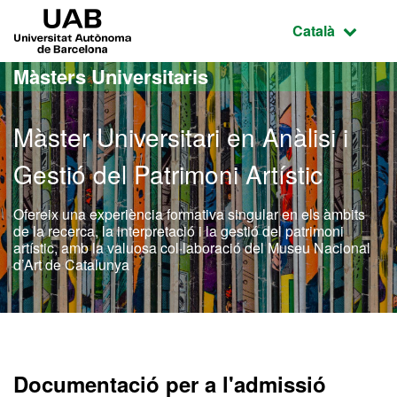
Ves al contingut principal
Ves a la navegació de la pàgina
UAB Universitat Autònoma de Barcelona
Idioma selecci
Català
Màsters Universitaris
Màster Universitari en Anàlisi i
Gestió del Patrimoni Artístic
Ofereix una experiència formativa singular en els àmbits
de la recerca, la interpretació i la gestió del patrimoni
artístic, amb la valuosa col·laboració del Museu Nacional
d’Art de Catalunya
Màster Oficial - Anàlisi i 
Documentació per a l'admissió