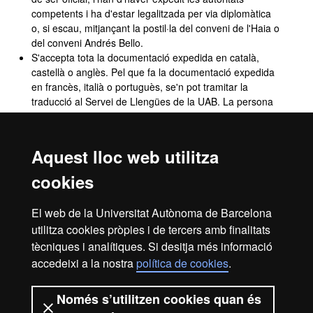
competents i ha d'estar legalitzada per via diplomàtica
o, si escau, mitjançant la postil·la del conveni de l'Haia o
del conveni Andrés Bello.
S'accepta tota la documentació expedida en català,
castellà o anglès. Pel que fa la documentació expedida
en francès, italià o portuguès, se'n pot tramitar la
traducció al Servei de Llengües de la UAB. La persona
interessada s'ha de fer càrrec d'aquesta gestió i de les
despeses que comporti. Per a la documentació
expedida en qualsevol altra llengua, cal adjuntar la
Aquest lloc web utilitza
corresponent traducció al català, al castellà o a l'anglès,
efectuada per un traductor jurat, per qualsevol
cookies
representació diplomàtica o consular de l'Estat espanyol
a l'estranger, o per la representació diplomàtica o
El web de la Universitat Autònoma de Barcelona
consular a Espanya del país del qual és nacional la
utilitza cookies pròpies i de tercers amb finalitats
persona sol·licitant.
tècniques i analítiques. Si desitja més informació
accedeixi a la nostra
política de cookies
.
Avís legal
Protecció de dades
Sobre el web
Només s’utilitzen cookies quan és