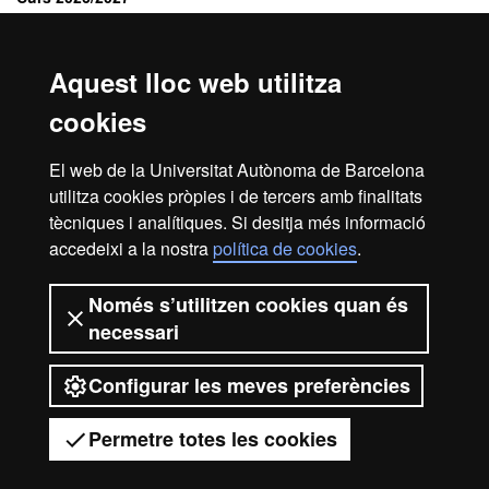
Preinscripcions: del
18 de maig al 27 de juliol de 2026
Publicació resolució d'admissió: 31 de juliol de 2026
Aquest lloc web utilitza
PERÍODE EXTRAORDINARI
En cas de quedar places vacants s'oferiran al mes de setembre.
cookies
L'alumnat interessat en cursar un
doctorat a la UAB
ha de tenir
El web de la Universitat Autònoma de Barcelona
en compte els
requisits i criteris específics d'accés
i contactar
utilitza cookies pròpies i de tercers amb finalitats
amb l'
Escola de Doctorat
.
tècniques i analítiques. Si desitja més informació
accedeixi a la nostra
política de cookies
.
Avís legal
Protecció de dades
Sobre el web
Només s’utilitzen cookies quan és
necessari
Accessibilitat web
Mapa del web UAB
Configurar les meves preferències
2026 Universitat Autònoma de
Barcelona
Permetre totes les cookies
Tens dubtes?
Desplegar el menú mòbil