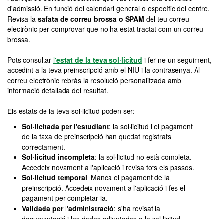
d'admissió. En funció del calendari general o específic del centre.
Revisa la
safata de correu brossa o SPAM
del teu correu
electrònic per comprovar que no ha estat tractat com un correu
brossa.
Pots consultar
l'
estat de la teva sol·licitud
i fer-ne un seguiment,
accedint a la teva preinscripció amb el NIU i la contrasenya. Al
correu electrònic rebràs la resolució personalitzada amb
informació detallada del resultat.
Els estats de la teva sol·licitud poden ser:
Sol·licitada per l'estudiant
: la sol·licitud i el pagament
de la taxa de preinscripció han quedat registrats
correctament.
Sol·licitud incompleta
: la sol·licitud no està completa.
Accedeix novament a l'aplicació i revisa tots els passos.
Sol·licitud temporal
: Manca el pagament de la
preinscripció. Accedeix novament a l'aplicació i fes el
pagament per completar-la.
Validada per l'administració
: s'ha revisat la
documentació i les dades adjuntades a la sol·licitud.