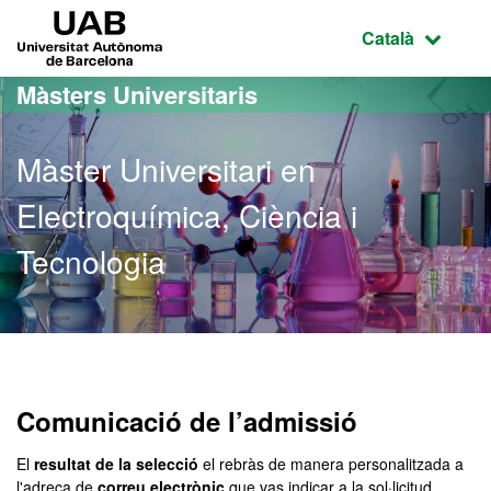
Ves al contingut principal
Ves a la navegació de la pàgina
UAB Universitat Autònoma de Barcelona
Idioma selecci
Català
Màsters Universitaris
Màster Universitari en
Electroquímica, Ciència i
Tecnologia
Màster Oficial - Electroqu
Comunicació de l’admissió
El
resultat de la selecció
el rebràs de manera personalitzada a
l'adreça de
correu electrònic
que vas indicar a la sol·licitud