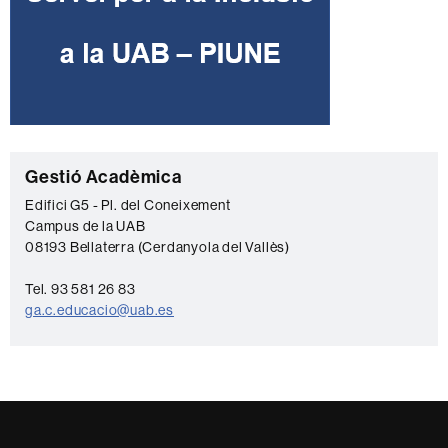
C
Gestió Acadèmica
o
Edifici G5 - Pl. del Coneixement
Campus de la UAB
n
08193 Bellaterra (Cerdanyola del Vallès)
t
a
Tel. 93 581 26 83
ga.c.educacio@uab.es
c
t
e