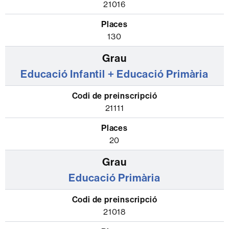
la
21016
Facultat
de
130
Ciències
de
Educació Infantil + Educació Primària
l'Educació
amb
el
21111
codi
de
20
preinscripció
i
el
Educació Primària
número
de
places
21018