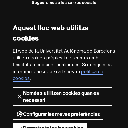
Segueix-nos a les xarxes socials
Facebook
Twitter
YouTube
Instagram
Aquest lloc web utilitza
Reconeixement internacional de l'excel·lència
cookies
HR
Excellence
El web de la Universitat Autònoma de Barcelona
in
utilitza cookies pròpies i de tercers amb
Research
Amb el finançament de
-
finalitats tècniques i analítiques. Si desitja més
Euraxess
informació accedeixi a la nostra
política de
cookies
.
Sobre
Només s’utilitzen cookies quan és
aquest
necessari
web
Avís legal
Protecció de dades
Sobre el
web
Accessibilitat web
Mapa del web UAB
Configurar les meves preferències
2026 Universitat Autònoma de Barcelona