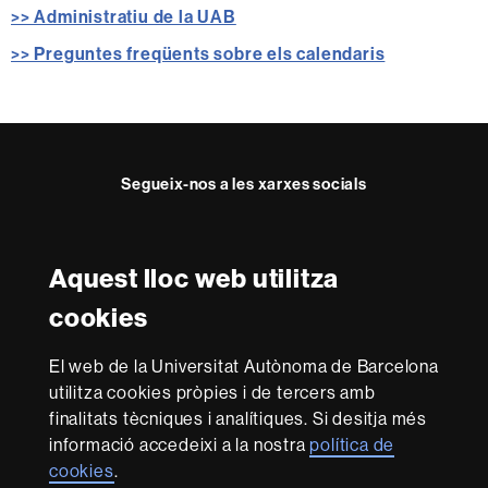
>> Administratiu de la UAB
>> Preguntes freqüents sobre els calendaris
Informació
complementària
Segueix-nos a les xarxes socials
Facebook
Twitter
YouTube
Instagram
Aquest lloc web utilitza
Reconeixement internacional de l'excel·lència
cookies
HR
Excellence
El web de la Universitat Autònoma de Barcelona
in
Research
utilitza cookies pròpies i de tercers amb
-
Amb el finançament de
finalitats tècniques i analítiques. Si desitja més
Euraxess
informació accedeixi a la nostra
política de
cookies
.