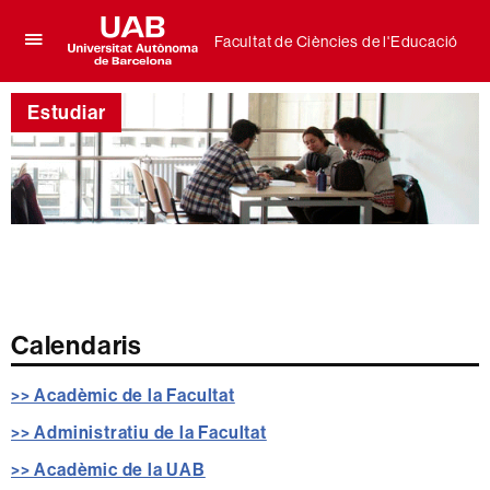
Facultat de Ciències de l'Educació
Prem
UAB
per
Universitat
desplegar
Estudiar
Autònoma
el
de
menú
Barcelona
de
Facultat
de
Ciències
de
l'Educació
Calendaris
>> Acadèmic de la Facultat
>> Administratiu de la Facultat
>> Acadèmic de la UAB