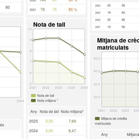
20
59
2024
80
76
76
85 %
2021
19
65
2023
20
68
2022
Nota de tall
19
56
2021
10
Mitjana de crèd
9
matriculats
8
80.0
7
60.0
6
5
40.0
2021
2022
2023
2024
2025
Nota de tall
20.0
Nota mitjana *
2024
2021
2022
2023
20
Any
Nota de tall
Nota mitjana*
Mitjana de crèdits
2025
5,59
7,69
matriculats
rés
2024
6,09
8,47
Any
Mitjan