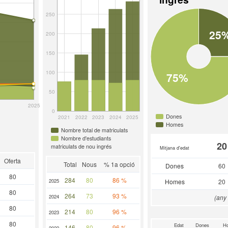
250
25
200
150
100
75%
50
2025
0
Dones
2021
2022
2023
2024
2025
Homes
Nombre total de matriculats
Nombre d'estudiants
20
matriculats de nou ingrés
Mitjana d'edat
Oferta
Total
Nous
% 1a opció
Dones
60
80
284
80
86 %
2025
Homes
20
80
264
73
93 %
2024
(any
80
214
80
96 %
2023
80
Edat
Dones
H
146
80
96 %
2022