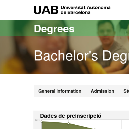
Go to the main content
Go to the website navigation
UAB Uni
Degrees
Bachelor's Degr
General information
Admission
St
Dades de preinscripció
600