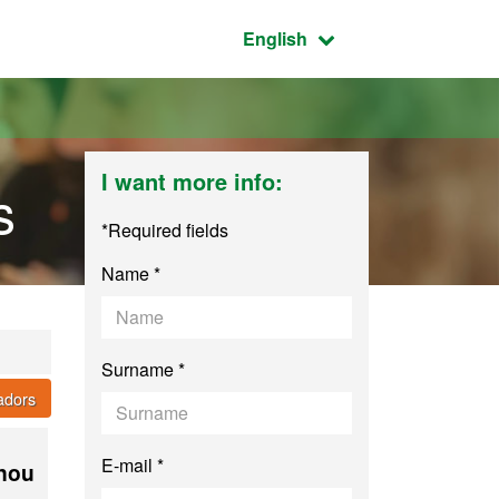
Active language:
English
I want more info:
s
*Required fields
Name *
Surname *
cadors
E-mail *
 nou