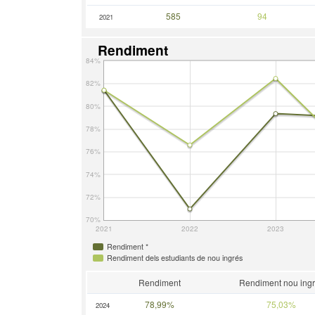
585
94
2021
Rendiment
84%
82%
80%
78%
76%
74%
72%
70%
2021
2022
2023
Rendiment *
Rendiment dels estudiants de nou ingrés
Rendiment
Rendiment nou ing
78,99%
75,03%
2024