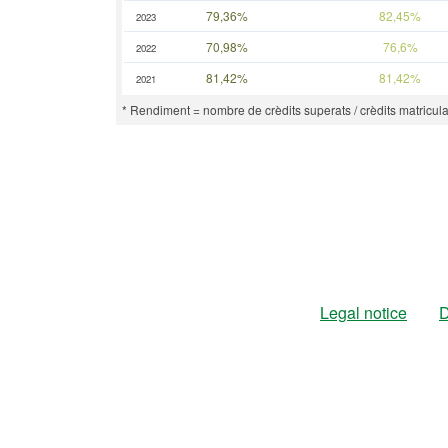
79,36%
82,45%
2023
70,98%
76,6%
2022
81,42%
81,42%
2021
* Rendiment = nombre de crèdits superats / crèdits matricula
Legal notice
D