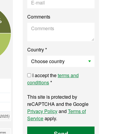
Comments
%
Country *
I accept the
terms and
conditions
*
This site is protected by
reCAPTCHA and the Google
Privacy Policy
and
Terms of
 2025)
Service
apply.
Send
omes