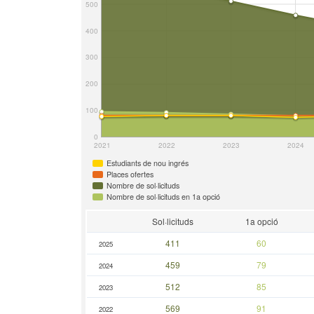
500
400
300
200
100
0
2021
2022
2023
2024
Estudiants de nou ingrés
Places ofertes
Nombre de sol·licituds
Nombre de sol·licituds en 1a opció
Sol·licituds
1a opció
411
60
2025
459
79
2024
512
85
2023
569
91
2022