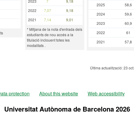
2023
7
9,18
2025
58,6
2022
7,07
9,18
2024
59,6
2021
7,14
9,01
2023
60,9
* Mitjana de la nota d'entrada dels
2022
61
ts
estudiants de nou accés a la
titulació inclouent totes les
2021
57,8
modalitats .
Última actualització: 23 oc
ata protection
About this website
Web accessibility
Universitat Autònoma de Barcelona 2026