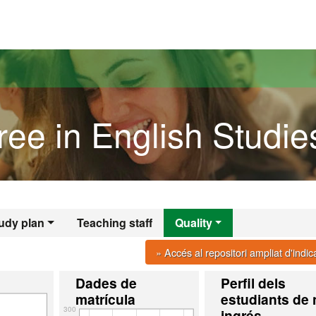
versitat Autònoma de Barcelona
ee in English Studie
udy plan
Teaching staff
Quality
» Accés al repositori ampliat d'indi
Dades de
Perfil dels
matrícula
estudiants de
300
ingrés