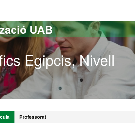
versitat Autònoma de Barcelona
tzació UAB
ics Egipcis, Nivell
ícula
Professorat