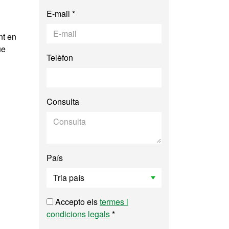
E-mail *
nt en
ue
Telèfon
Consulta
País
Accepto els
termes i
condicions legals
*