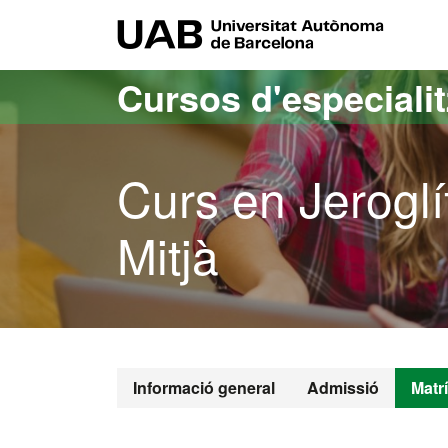
Ves al contingut principal
Ves a la navegació de la pàgina
UAB Uni
Cursos d'especiali
Curs en Jeroglíf
Mitjà
Informació general
Admissió
Matr