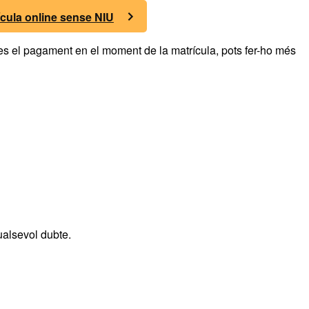
ícula online sense NIU
zes el pagament en el moment de la matrícula, pots fer-ho més
ualsevol dubte.