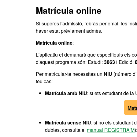
Matrícula online
Si superes l'admissió, rebràs per email les ins
haver estat prèviament admès.
Matrícula online
:
L'aplicatiu et demanarà que especifiquis els co
d'aquest programa són: Estudi:
3863
i Edició:
Per matricular-te necessites un
NIU
(número d'i
teu cas:
Matrícula amb NIU
: si ets estudiant de la
Mat
Matrícula sense NIU
: si no ets estudiant
dubtes, consulta el
manual REGISTRA'M
)