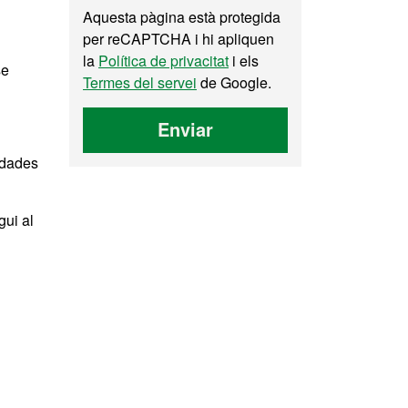
Aquesta pàgina està protegida
per reCAPTCHA i hi apliquen
la
Política de privacitat
i els
se
Termes del servei
de Google.
Enviar
s dades
gui al