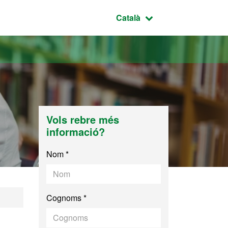
Idioma seleccionat:
Català
Vols rebre més
informació?
Nom *
Cognoms *