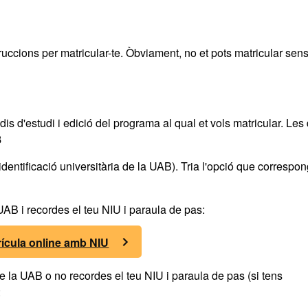
truccions per matricular-te. Òbviament, no et pots matricular sen
dis d'estudi i edició del programa al qual et vols matricular. Le
8
dentificació universitària de la UAB). Tria l'opció que correspon
 UAB i recordes el teu NIU i paraula de pas:
rícula online amb NIU
 de la UAB o no recordes el teu NIU i paraula de pas (si tens
: