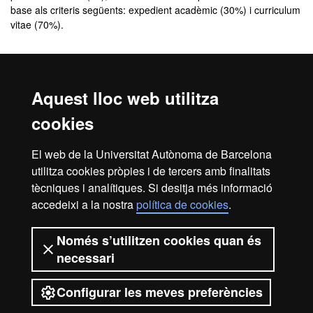
base als criteris següents: expedient acadèmic (30%) i curriculum
vitae (70%).
Comunicació de l'admissió
Aquest lloc web utilitza
El
resultat de l’admissió
el rebràs, de manera personalitzada, a
l'adreça de correu electrònic que indiquis quan facis la inscripció.
cookies
En aquest correu se t’indicarà com has de procedir per
formalitzar la matrícula.
El web de la Universitat Autònoma de Barcelona
Revisa la
safata de correu brossa
del teu correu electrònic. De
utilitza cookies pròpies i de tercers amb finalitats
vegades, els missatges poden entrar com a correu brossa.
tècniques i analítiques. Si desitja més informació
accedeixi a la nostra
política de cookies
.
Inici
Avís legal
Protecció de dades
Només s’utilitzen cookies quan és
necessari
Sobre el web
Accessibilitat web
Configurar les meves preferències
2026 Universitat Autònoma de