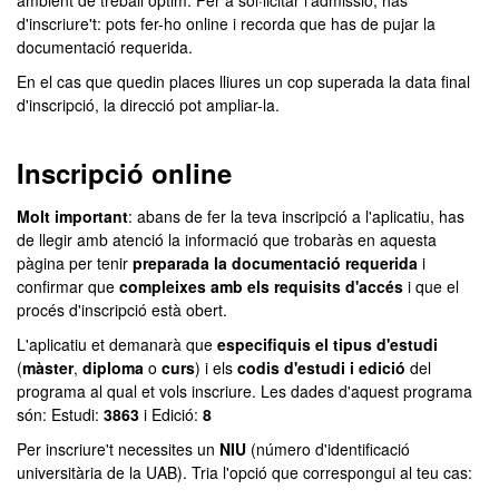
ambient de treball òptim. Per a sol·licitar l'admissió, has
d'inscriure't: pots fer-ho online i recorda que has de pujar la
documentació requerida.
En el cas que quedin places lliures un cop superada la data final
d'inscripció, la direcció pot ampliar-la.
Inscripció online
Molt important
: abans de fer la teva inscripció a l'aplicatiu, has
de llegir amb atenció la informació que trobaràs en aquesta
pàgina per tenir
preparada la documentació requerida
i
confirmar que
compleixes amb els requisits d'accés
i que el
procés d'inscripció està obert.
L'aplicatiu et demanarà que
especifiquis el tipus d'estudi
(
màster
,
diploma
o
curs
) i els
codis d'estudi i edició
del
programa al qual et vols inscriure. Les dades d'aquest programa
són: Estudi:
3863
i Edició:
8
Per inscriure't necessites un
NIU
(número d'identificació
universitària de la UAB). Tria l'opció que correspongui al teu cas: