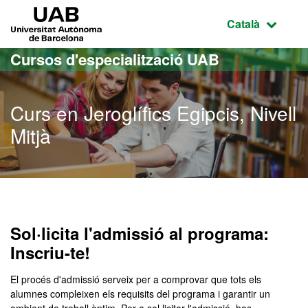
Ves al contingut principal
Ves a la navegació de la pàgina
UAB Universitat Autònoma de Barcelona
Idioma selecci
Català
Cursos d'especialització UAB
Curs en Jeroglífics Egipcis, Nivell
Mitjà
Sol·licita l'admissió al programa:
Inscriu-te!
El procés d'admissió serveix per a comprovar que tots els
alumnes compleixen els requisits del programa i garantir un