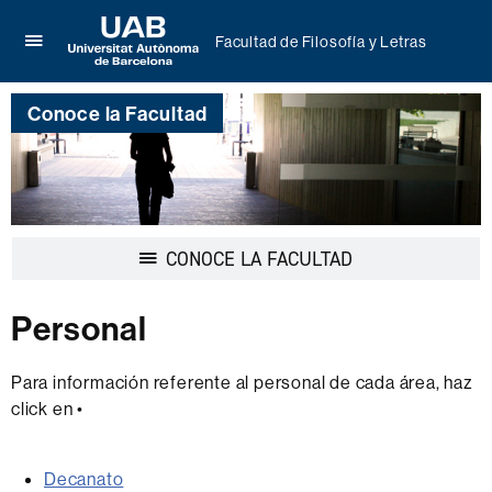
Facultad de Filosofía y Letras
Clica
UAB
aquí
Universitat
para
Conoce la Facultad
Autònoma
desplegar
de
el
Barcelona
menú
de
Facultad
de
Desplegar
CONOCE LA FACULTAD
Filosofía
la
y
navegación
Letras
Personal
Para información referente al personal de cada área, haz
click en •
Decanato