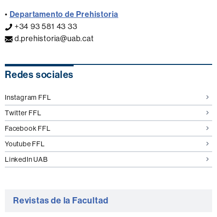
•
Departamento de Prehistoria
+34 93 581 43 33
d.prehistoria@uab.cat
Información
Redes sociales
complementaria
Instagram FFL
Twitter FFL
Facebook FFL
Youtube FFL
LinkedIn UAB
Revistas de la Facultad