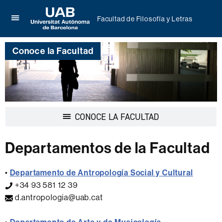
Facultad de Filosofía y Letras
Clica
UAB
aquí
Universitat
para
Conoce la Facultad
Autònoma
desplegar
de
el
Barcelona
menú
de
Facultad
de
Filosofía
Desplegar
CONOCE LA FACULTAD
y
la
Letras
navegación
Departamentos de la Facultad
•
Departamento de Antropología Social y Cultural
+34 93 581 12 39
d.antropologia@uab.cat