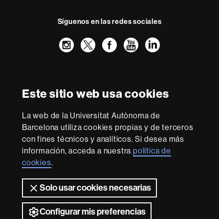
Síguenos en las redes sociales
Instagram
Twitter
Facebook
Youtube
LinkedIn
FFL
FFL
FFL
FFL
UAB
Reconocimiento internacional de la excelencia
HR
Este sitio web usa cookies
Excellence
in
Research
La web de la Universitat Autònoma de
-
Con la financiación de
Barcelona utiliza cookies propias y de terceros
Euraxess
con fines técnicos y analíticos. Si desea más
información, acceda a nuestra
política de
cookies
.
Sobre
esta
Solo usar cookies necesarias
web
Aviso legal
Protección de datos
Sobre el
web
Accesibilidad web
Mapa del web UAB
Configurar mis preferencias