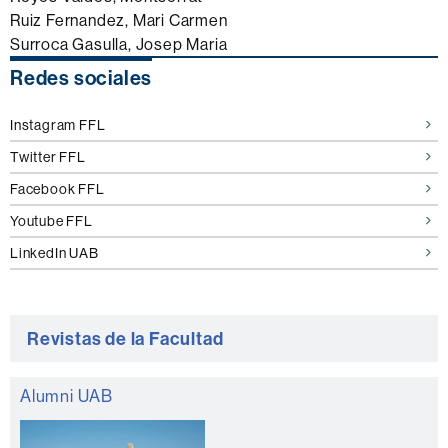
Ruiz Fernandez, Mari Carmen
Surroca Gasulla, Josep Maria
Información
Redes sociales
complementaria
Instagram FFL
Twitter FFL
Facebook FFL
Youtube FFL
LinkedIn UAB
Revistas de la Facultad
Alumni UAB