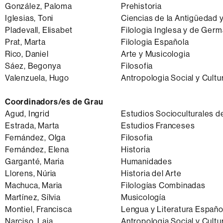
González, Paloma
Prehistoria
Iglesias, Toni
Ciencias de la Antigüedad 
Pladevall, Elisabet
Filologia Inglesa y de Germ
Prat, Marta
Filologia Española
Rico, Daniel
Arte y Musicologia
Sáez, Begonya
Filosofia
Valenzuela, Hugo
Antropologia Social y Cultu
Coordinadors/es de Grau
Agud, Ingrid
Estudios Socioculturales 
Estrada, Marta
Estudios Franceses
Fernández, Olga
Filosofia
Fernández, Elena
Historia
Garganté, Maria
Humanidades
Llorens, Núria
Historia del Arte
Machuca, Maria
Filologías Combinadas
Martínez, Sílvia
Musicología
Montiel, Francisca
Lengua y Literatura Españo
Narciso, Laia
Antropologia Social y Cultu