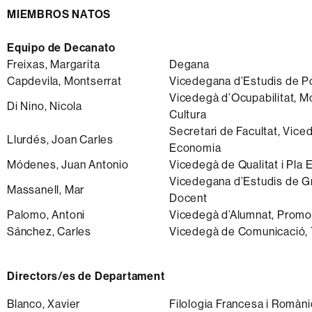
MIEMBROS NATOS
Equipo de Decanato
Freixas, Margarita
Degana
Capdevila, Montserrat
Vicedegana d’Estudis de P
Vicedegà d’Ocupabilitat, Mob
Di Nino, Nicola
Cultura
Secretari de Facultat, Viced
Llurdés, Joan Carles
Economia
Módenes, Juan Antonio
Vicedegà de Qualitat i Pla 
Vicedegana d’Estudis de Gr
Massanell, Mar
Docent
Palomo, Antoni
Vicedegà d’Alumnat, Promoc
Sánchez, Carles
Vicedegà de Comunicació, T
Directors/es de Departament
Blanco, Xavier
Filologia Francesa i Romàn