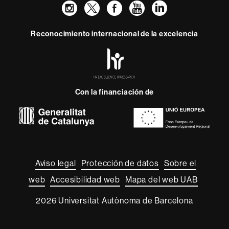
Instagram
Twitter
Facebook
Youtube
LinkedIn
FFL
FFL
FFL
FFL
UAB
Reconocimiento internacional de la excelencia
HR
Excellence
in
Research
Con la financiación de
-
Euraxess
Sobre
esta
web
Aviso legal
Protección de datos
Sobre el
web
Accesibilidad web
Mapa del web UAB
2026 Universitat Autònoma de Barcelona