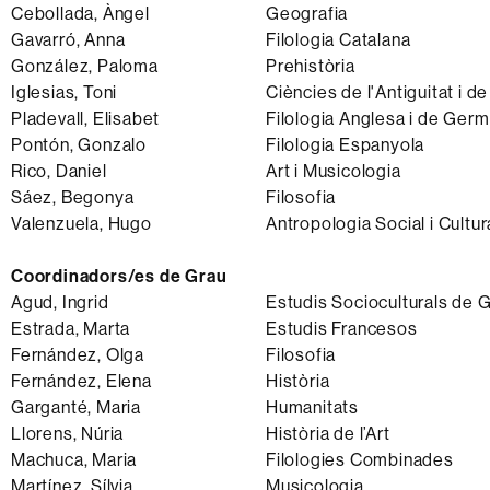
Cebollada, Àngel
Geografia
Gavarró, Anna
Filologia Catalana
González, Paloma
Prehistòria
Iglesias, Toni
Ciències de l'Antiguitat i de
Pladevall, Elisabet
Filologia Anglesa i de Germ
Pontón, Gonzalo
Filologia Espanyola
Rico, Daniel
Art i Musicologia
Sáez, Begonya
Filosofia
Valenzuela, Hugo
Antropologia Social i Cultur
Coordinadors/es de Grau
Agud, Ingrid
Estudis Socioculturals de 
Estrada, Marta
Estudis Francesos
Fernández, Olga
Filosofia
Fernández, Elena
Història
Garganté, Maria
Humanitats
Llorens, Núria
Història de l’Art
Machuca, Maria
Filologies Combinades
Martínez, Sílvia
Musicologia