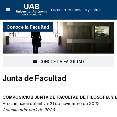
Facultad de Filosofía y Letras
Clica
UAB
aquí
Universitat
para
Conoce la Facultad
Autònoma
desplegar
de
el
Barcelona
menú
de
Facultad
de
Desplegar
CONOCE LA FACULTAD
Filosofía
la
y
navegación
Letras
Junta de Facultad
COMPOSICIÓB JUNTA DE FACULTAD DE FILOSOFIA Y 
Proclamación definitiva: 21 de noviembre de 2023
Actualitzada: abril de 2026