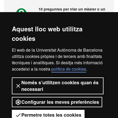
10 preguntes per triar un màster o un
postgrau
Aquest lloc web utilitza
cookies
Vídeos. Fira virtual de màsters,
postgraus i doctorats
El web de la Universitat Autònoma de Barcelona
utilitza cookies pròpies i de tercers amb finalitats
tècniques i analítiques. Si desitja més informació
accedeixi a la nostra
política de cookies
.
Inici
Avís legal
Protecció de dades
Només s’utilitzen cookies quan és
necessari
Sobre el web
Accessibilitat web
Configurar les meves preferències
2026 Universitat Autònoma de
Barcelona
Permetre totes les cookies