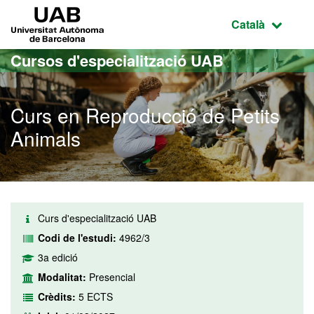
Ves al contingut principal
Ves a la navegació de la pàgina
UAB Universitat Autònoma de Barcelona
Idioma selecci
Català
Cursos d'especialització UAB
Curs en Reproducció de Petits
Animals
Curs d'especialització UAB
Codi de l'estudi:
4962/3
3a edició
Modalitat:
Presencial
Crèdits:
5 ECTS