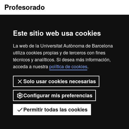
Profesorado
Felix Angel Garcia Arnas
Este sitio web usa cookies
Centros responsables
La web de la Universitat Autònoma de Barcelona
Departamento de Medicina y Cirugía Animal
utiliza cookies propias y de terceros con fines
técnicos y analíticos. Si desea más información,
acceda a nuestra
política de cookies
.
Inicio
Aviso legal
Protección de datos
Solo usar cookies necesarias
Sobre el web
Accesibilidad web
Configurar mis preferencias
2026 Universitat Autònoma de
Barcelona
Permitir todas las cookies
Tienes dudas?
Desplegar el menú móvil