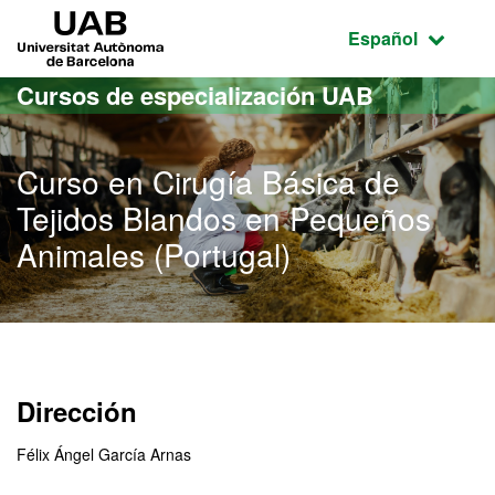
Acceso al contenido principal
Acceso a la navegación de la página
UAB Universitat Autònoma de Barcelona
Idioma seleccio
Español
Cursos de especialización UAB
Curso en Cirugía Básica de
Tejidos Blandos en Pequeños
Animales (Portugal)
Dirección
Félix Ángel García Arnas