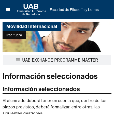
Facultad de Filosofía y Letras
Clica
UAB
aquí
Universitat
para
Movilidad Internacional
Autònoma
desplegar
de
el
Irse fuera
Barcelona
menú
de
Facultad
de
Desplegar
UAB EXCHANGE PROGRAMME MÁSTER
Filosofía
la
y
navegaci
Letras
Información seleccionados
Información seleccionados
El alumnado deberá tener en cuenta que, dentro de los
plazos previstos, deberá formalizar, entre otras, las
siguientes gestiones: