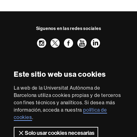
Síguenos en las redes sociales
Instagram
Twitter
Facebook
Youtube
LinkedIn
FFL
FFL
FFL
FFL
UAB
Reconocimiento internacional de la excelencia
HR
Este sitio web usa cookies
Excellence
in
La web de la Universitat Autònoma de
Research
Con la financiación de
-
Barcelona utiliza cookies propias y de terceros
Euraxess
con fines técnicos y analíticos. Si desea más
información, acceda a nuestra
política de
cookies
.
Sobre
esta
Solo usar cookies necesarias
Aviso legal
Protección de datos
Sobre el