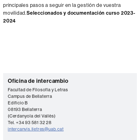
principales pasos a seguir en la gestión de vuestra
movilidad.
Seleccionados y documentación curso 2023-
2024
Información
C
Oficina de intercambio
complementaria
o
Facultad de Filosofía y Letras
Campus de Bellaterra
n
Edificio B
t
08193 Bellaterra
a
(Cerdanyola del Vallès)
Tel. +34 93 581 32 28
c
intercanvis.lletres@uab.cat
t