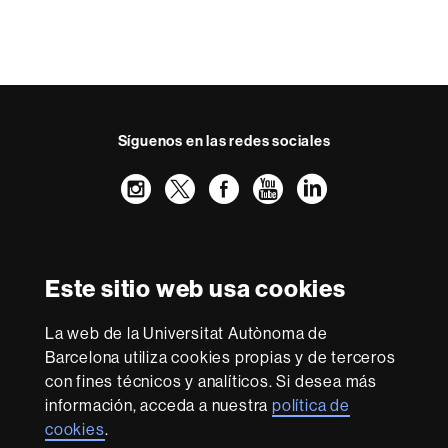
Síguenos en las redes sociales
Instagram
Twitter
Facebook
Youtube
LinkedIn
FFL
FFL
FFL
FFL
UAB
Reconocimiento internacional de la excelencia
HR
Este sitio web usa cookies
Excellence
in
Research
La web de la Universitat Autònoma de
-
Con la financiación de
Barcelona utiliza cookies propias y de terceros
Euraxess
con fines técnicos y analíticos. Si desea más
información, acceda a nuestra
política de
cookies
.
Sobre