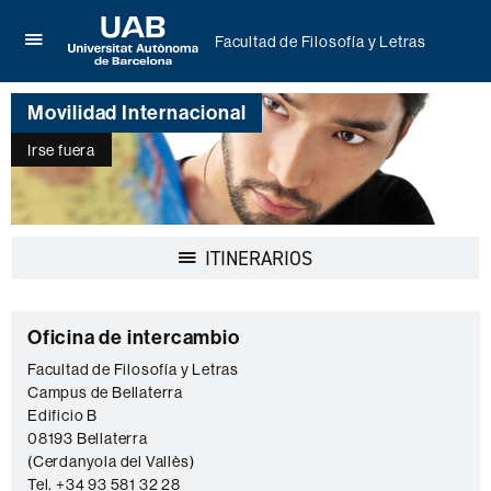
Facultad de Filosofía y Letras
Clica
UAB
aquí
Universitat
para
Movilidad Internacional
Autònoma
desplegar
de
el
Irse fuera
Barcelona
menú
de
Facultad
de
Filosofía
Desplegar
ITINERARIOS
y
la
Letras
navegación
Información
C
Oficina de intercambio
complementaria
o
Facultad de Filosofía y Letras
Campus de Bellaterra
n
Edificio B
t
08193 Bellaterra
a
(Cerdanyola del Vallès)
Tel. +34 93 581 32 28