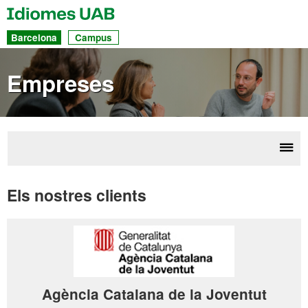
UAB
Idiomes
Ac
Barcelona
Campus
dir
a
Empreses
les
sec
Desp
Emp
la
Els nostres clients
nave
Agència Catalana de la Joventut