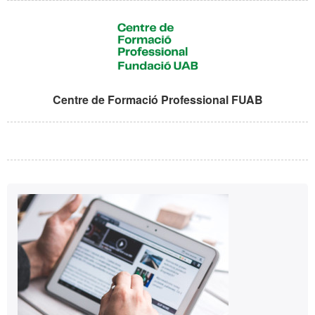
Centre de Formació Professional FUAB
Informació
Contacte
complementària