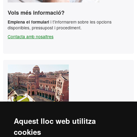
Vols més informació?
i t'informarem sobre les opcions
Emplena el formulari
disponibles, pressupost i procediment.
Contacta amb nosaltres
Contacte
Idiomes UAB Barcelona
Aquest lloc web utilitza
UAB - Casa Convalescència
cookies
C/ Sant Antoni Maria Claret, 171
08041 Barcelona