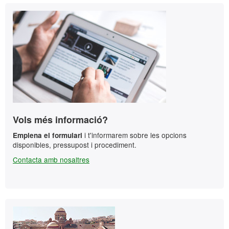
Informació
Contacte
complementària
Vols més informació?
i t'informarem sobre les opcions
Emplena el formulari
disponibles, pressupost i procediment.
Contacta amb nosaltres
Contacte