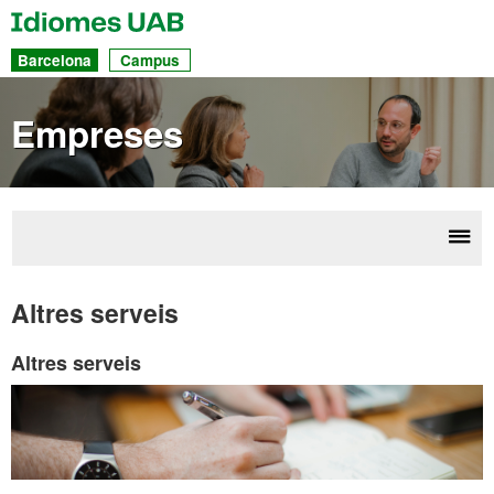
UAB
Idiomes
Ac
Barcelona
Campus
dir
a
Empreses
les
sec
Desp
Emp
la
Altres serveis
nave
Altres serveis