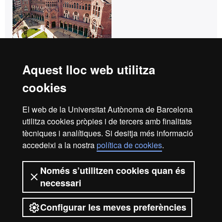
Idiomes UAB Barcelona
Aquest lloc web utilitza
UAB - Casa Convalescència
cookies
C/ Sant Antoni Maria Claret, 171
08041 Barcelona
El web de la Universitat Autònoma de Barcelona
Tel. +34 93 433 50 60
utilitza cookies pròpies i de tercers amb finalitats
info.idiomes@uab.cat
tècniques i analítiques. Si desitja més informació
accedeixi a la nostra
política de cookies
.
Idiomes UAB Barcelona
Només s’utilitzen cookies quan és
info.idiomes@uab.cat
necessari
+34 93 433 5060
Configurar les meves preferències
C/ Sant Antoni Maria Claret,
171