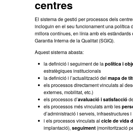
centres
El sistema de gestió per processos dels centres
incloguin en el seu funcionament una política d
millora contínues, en línia amb els estàndards
Garantia Interna de la Qualitat (SGIQ).
Aquest sistema abasta:
la definició i seguiment de la
política i ob
estratègiques institucionals
la definició i l’actualització del
mapa de ti
els processos directament vinculats al des
externes, mobilitat, etc.)
els processos d’
avaluació i satisfacció
de
els processos més vinculats amb les
pers
d’administració i serveis, infraestructures
i els processos vinculats al
cicle de vida d
implantació),
seguiment
(monitorització p