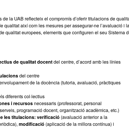
 de la UAB reflecteix el compromís d’oferir titulacions de qualit
e qualitat així com les mesures per assegurar-ne l’avaluació i l
 de qualitat europees, elements que configuren el seu Sistema 
jectius de qualitat docent
del centre, d’acord amb les línies
tulacions
del centre
envolupament de la docència (tutoria, avaluació, pràctiques
ls diferents col·lectius
ones i recursos
necessaris (professorat, personal
 i serveis, programació docent, organització acadèmica, etc.)
e les titulacions: verificació
(avaluació anterior a la
eriòdica),
modificació
(aplicació de la millora contínua) i