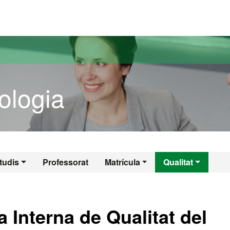
versitat Autònoma de Barcelona
ologia
inologia
tudis
Professorat
Matrícula
Qualitat
 Interna de Qualitat del