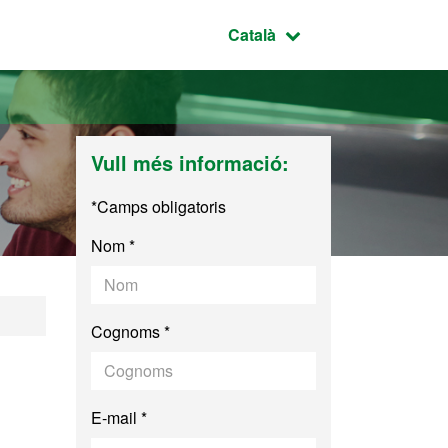
Idioma seleccionat:
Català
Vull més informació:
*Camps obligatoris
Nom *
Cognoms *
E-mail *