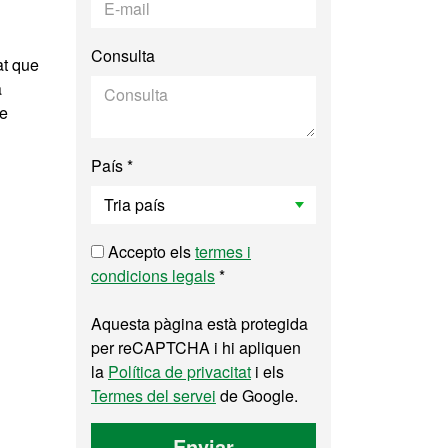
Consulta
at que
a
de
País *
Accepto els
termes i
condicions legals
*
Aquesta pàgina està protegida
per reCAPTCHA i hi apliquen
la
Política de privacitat
i els
Termes del servei
de Google.
Enviar