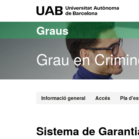
Ves al contingut principal
Ves a la navegació de la pàgina
UAB Uni
Graus
Grau en Crimin
Grau en Crim
Informació general
Accés
Pla d'es
Sistema de Garantia