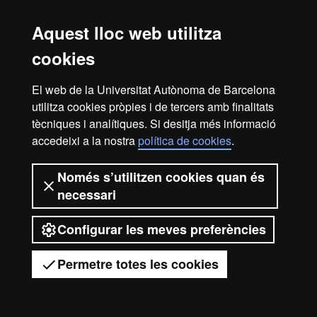
Avís legal
Protecció de dades
Sobre el web
Aquest lloc web utilitza
Accessibilitat web
Mapa del web UAB
cookies
2026 Universitat Autònoma de
Barcelona
El web de la Universitat Autònoma de Barcelona
utilitza cookies pròpies i de tercers amb finalitats
tècniques i analítiques. Si desitja més informació
accedeixi a la nostra
política de cookies
.
Només s’utilitzen cookies quan és
necessari
Configurar les meves preferències
Permetre totes les cookies
Tens dubtes?
Desplegar el menú mòbil