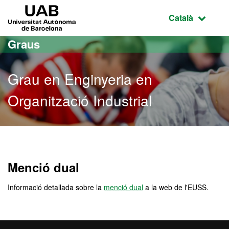
Ves al contingut principal
Ves a la navegació de la pàgina
UAB Universitat Autònoma de Barcelona
Idioma selecci
Català
Graus
Grau en Enginyeria en
Organització Industrial
Grau en Enginyeria en Org
Menció dual
Informació detallada sobre la
menció dual
a la web de l'EUSS.