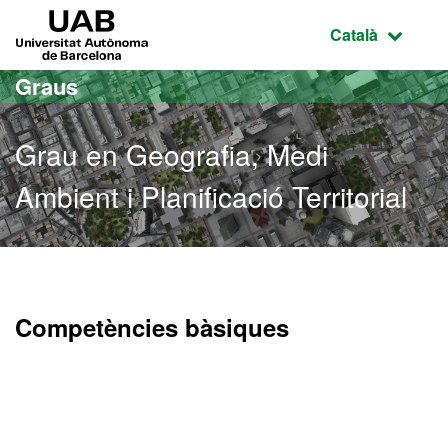
Ves al contingut principal
Ves a la navegació de la pàgina
UAB Universitat Autònoma de Barcelona
Idioma selecci
Català
Graus
Grau en Geografia, Medi
Ambient i Planificació Territorial
Grau en Geografia, Medi Am
Competències bàsiques