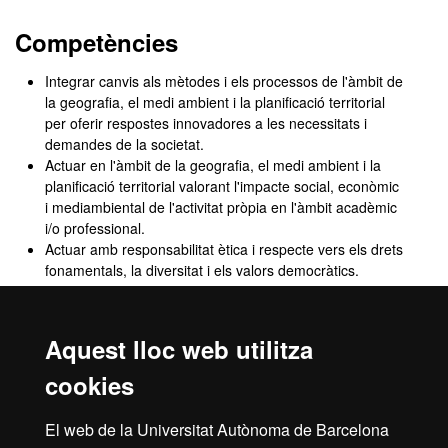
Competències
Integrar canvis als mètodes i els processos de l'àmbit de
la geografia, el medi ambient i la planificació territorial
per oferir respostes innovadores a les necessitats i
demandes de la societat.
Actuar en l'àmbit de la geografia, el medi ambient i la
planificació territorial valorant l'impacte social, econòmic
i mediambiental de l'activitat pròpia en l'àmbit acadèmic
i/o professional.
Actuar amb responsabilitat ètica i respecte vers els drets
fonamentals, la diversitat i els valors democràtics.
Identificar i avaluar en l'àmbit de la geografia, el medi
ambient i la planificació territorial desigualtats per raó de
sexe o gènere des d'una perspectiva interseccional.
Aquest lloc web utilitza
Comunicar de forma clara i sintètica informació
relacionada amb la geografia, el medi ambient, la
cookies
planificació territorial i àmbits afins a diferents nivells,
fent servir el llenguatge i les eines adequades.
El web de la Universitat Autònoma de Barcelona
Gestionar amb iniciativa, proactivitat i capacitat