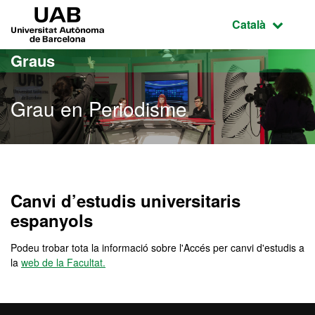
Ves al contingut principal
Ves a la navegació de la pàgina
UAB Universitat Autònoma de Barcelona
Idioma selecci
Català
Graus
Grau en Periodisme
Grau en Periodisme
Canvi d’estudis universitaris
espanyols
Podeu trobar tota la informació sobre l'Accés per canvi d'estudis a
la
web de la Facultat.