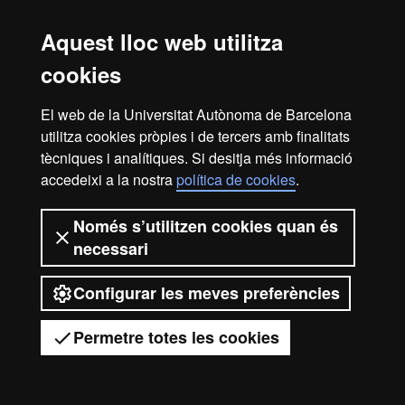
Avís legal
Protecció de dades
Sobre el web
Aquest lloc web utilitza
Accessibilitat web
Mapa del web UAB
cookies
2026 Universitat Autònoma de
Barcelona
El web de la Universitat Autònoma de Barcelona
utilitza cookies pròpies i de tercers amb finalitats
tècniques i analítiques. Si desitja més informació
accedeixi a la nostra
política de cookies
.
Només s’utilitzen cookies quan és
necessari
Configurar les meves preferències
Permetre totes les cookies
Tens dubtes?
Desplegar el menú mòbil