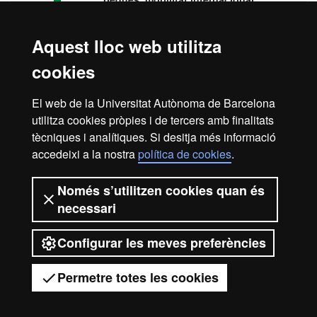
pràctiques...
Aquest lloc web utilitza
cookies
Visita la UAB
El web de la Universitat Autònoma de Barcelona
utilitza cookies pròpies i de tercers amb finalitats
tècniques i analítiques. Si desitja més informació
accedeixi a la nostra
política de cookies
.
Avís legal
Protecció de dades
Sobre el web
Només s’utilitzen cookies quan és
necessari
Accessibilitat web
Mapa del web UAB
Configurar les meves preferències
2026 Universitat Autònoma de
Barcelona
Permetre totes les cookies
Tens dubtes?
Desplegar el menú mòbil