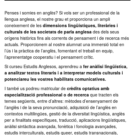
0
seconds
of
Penses i somies en anglès? Si vols ser un professional de la
0
llengua anglesa, el nostre grau et proporciona un ampli
seconds
coneixement de les
dimensions lingüístiques, literàries i
culturals de les societats de parla anglesa
des dels seus
orígens històrics fins als corrents de pensament i de recerca més
actuals. Proporcionem al nostre alumnat una immersió total en
l’ús i la pràctica de l’anglès, fomentant el treball en equip,
l’aprenentatge cooperatiu i el pensament crític.
Si curseu Estudis Anglesos, aprendreu a
fer anàlisi lingüística,
a analitzar textos literaris i a interpretar models culturals i
potenciareu les vostres habilitats comunicatives.
I també us podreu matricular de
crèdits optatius amb
especialització professional o de recerca
que tracten els
temes següents, entre d’altres: mètodes d’ensenyament de
l’anglès i de la seva pronunciació, adquisició de l’anglès en
contextos multilingües, gestió de la diversitat lingüística, anglès
per a finalitats específiques, traducció, aplicacions lingüístiques,
anàlisi sintàctica avançada, fonètica i fonologia avançades,
estudis interculturals, estudis queer, estudis transnacionals,