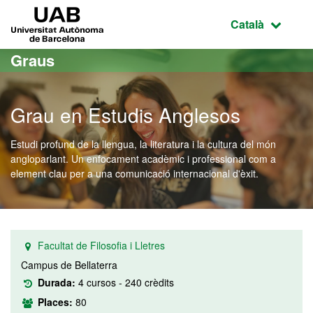
Ves al contingut principal
Ves a la navegació de la pàgina
UAB Universitat Autònoma de Barcelona
Idioma selecci
Català
Graus
Grau en Estudis Anglesos
Estudi profund de la llengua, la literatura i la cultura del món
angloparlant. Un enfocament acadèmic i professional com a
element clau per a una comunicació internacional d'èxit.
Facultat de Filosofia i Lletres
Campus de Bellaterra
Durada:
4 cursos - 240 crèdits
Places:
80