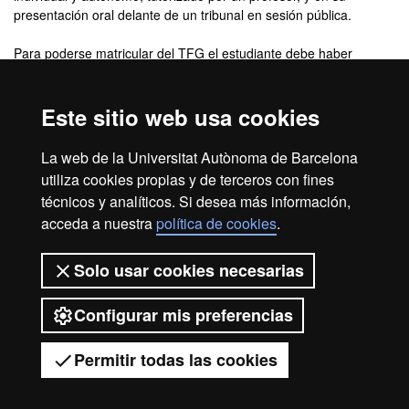
presentación oral delante de un tribunal en sesión pública.
Para poderse matricular del TFG el estudiante debe haber
superado un mínimo de 160 créditos.
Documentos de interés
Este sitio web usa cookies
Normativa de TFG.
La web de la Universitat Autònoma de Barcelona
Catálogo de TFG
.
utiliza cookies propias y de terceros con fines
técnicos y analíticos. Si desea más información,
acceda a nuestra
política de cookies
.
Aviso legal
Protección de datos
Sobre el web
Solo usar cookies necesarias
Accesibilidad web
Mapa del web UAB
Configurar mis preferencias
2026 Universitat Autònoma de
Barcelona
Permitir todas las cookies
Tienes dudas?
Desplegar el menú móvil