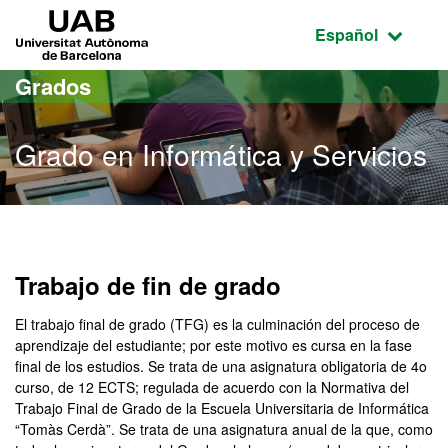
Acceso al contenido principal
Acceso a la navegación de la página
UAB Universitat Autònoma de Barcelona
Idioma seleccio
Español
Grados
Grado en Informática y Servicios
Grado en Informática y Se
Trabajo de fin de grado
El trabajo final de grado (TFG) es la culminación del proceso de
aprendizaje del estudiante; por este motivo es cursa en la fase
final de los estudios. Se trata de una asignatura obligatoria de 4o
curso, de 12 ECTS; regulada de acuerdo con la Normativa del
Trabajo Final de Grado de la Escuela Universitaria de Informática
“Tomàs Cerdà”. Se trata de una asignatura anual de la que, como